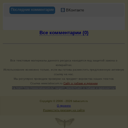
Последние комментарии
ВКонтакте
Все комментарии (0)
Все текстовые материалы данного ресурса находятся под защитой закона о
копирайтах.
Использование возможно только, если вы готовы разместить предложенную активную
ссылку на нас.
Мы регулярно проводим проверки на предмет воровства наших текстов.
Cсылка www.tabacum.ru
Сайт о табаке и курении
<a href="http://www.tabacum.ru" target=_blank>Сайт о табаке и курении</a>
Copyright © 2006 -
2026 tabacum.ru
О проекте
Разместить рекламу на сайте