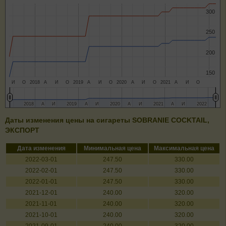
300
300
250
250
200
200
150
150
И
О
2018
А
И
О
2019
А
И
О
2020
А
И
О
2021
А
И
О
2018
2018
А
А
И
И
2019
2019
А
А
И
И
2020
2020
А
А
И
И
2021
2021
А
А
И
И
2022
2022
Даты изменения цены на сигареты SOBRANIE COCKTAIL,
ЭКСПОРТ
Дата изменения
Минимальная цена
Максимальная цена
2022-03-01
247.50
330.00
2022-02-01
247.50
330.00
2022-01-01
247.50
330.00
2021-12-01
240.00
320.00
2021-11-01
240.00
320.00
2021-10-01
240.00
320.00