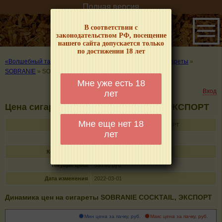
Полная версия
В соответствии с
законодательством РФ, посещение
нашего сайта допускается только
по достижении 18 лет
«Волшебный табачок» – о табаке и курении
»
Цены на сигареты
»
SOBRANIE
»
SOBRANIE COCKTAIL, ЭКСПОРТ
Мне уже есть 18
Вход
лет
Цена сигарет SOBRANIE COCKTAIL, ЭКСПОРТ
Мне еще нет 18
Название
SOBRANIE COCKTAIL, ЭКСПОРТ
лет
Тип
сигареты с фильтром
Кол-во в пачке
20
Текущая цена
330.00 руб
Дата изменения
2022-03-01
Динамика цен на сигареты SOBRANIE COCKTAIL, ЭКСПОРТ
Мин цена за пачку, руб.
Макс цена за пачку, руб.