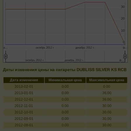
30
30
20
20
10
10
0
0
а…
октябрь 2012 г.
декабрь 2012 г.
ф…
октябрь 2012 г.
октябрь 2012 г.
декабрь 2012 г.
декабрь 2012 г.
ф…
ф…
Даты изменения цены на сигареты DUBLISS SILVER KS RCB
Дата изменения
Минимальная цена
Максимальная цена
2013-02-01
0.00
0.00
2013-01-01
0.00
36.00
2012-12-01
0.00
36.00
2012-11-01
0.00
30.00
2012-10-01
0.00
30.00
2012-09-01
0.00
30.00
2012-08-01
0.00
30.00