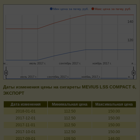
Мин цена за пачку, руб.
Макс цена за пачку, руб.
140
140
120
120
м…
июль 2017 г.
сентябрь 2017 г.
ноябрь 2017 г.
я…
июль 2017 г.
июль 2017 г.
сентябрь 2017 г.
сентябрь 2017 г.
ноябрь 2017 г.
ноябрь 2017 г.
я…
я…
Даты изменения цены на сигареты MEVIUS LSS COMPACT 6,
ЭКСПОРТ
Дата изменения
Минимальная цена
Максимальная цена
2018-01-01
112.50
150.00
2017-12-01
112.50
150.00
2017-11-01
112.50
150.00
2017-10-01
112.50
150.00
2017-09-01
109.50
146.00