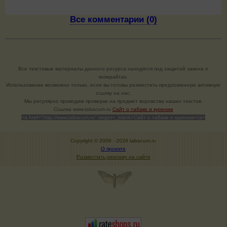
Все комментарии (0)
Все текстовые материалы данного ресурса находятся под защитой закона о
копирайтах.
Использование возможно только, если вы готовы разместить предложенную активную
ссылку на нас.
Мы регулярно проводим проверки на предмет воровства наших текстов.
Cсылка www.tabacum.ru
Сайт о табаке и курении
<a href="http://www.tabacum.ru" target=_blank>Сайт о табаке и курении</a>
Copyright © 2006 -
2026 tabacum.ru
О проекте
Разместить рекламу на сайте