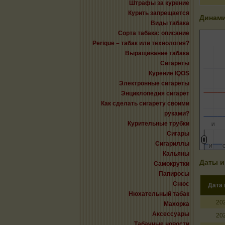
Штрафы за курение
Курить запрещается
Динами
Виды табака
Сорта табака: описание
Perique – табак или технология?
Выращивание табака
Сигареты
Курение IQOS
Электронные сигареты
Энциклопедия сигарет
Как сделать сигарету своими
руками?
Курительные трубки
И
Сигары
Сигариллы
И
И
Кальяны
Даты и
Самокрутки
Папиросы
Снюс
Дата
Нюхательный табак
20
Махорка
Аксессуары
20
Табачные новости