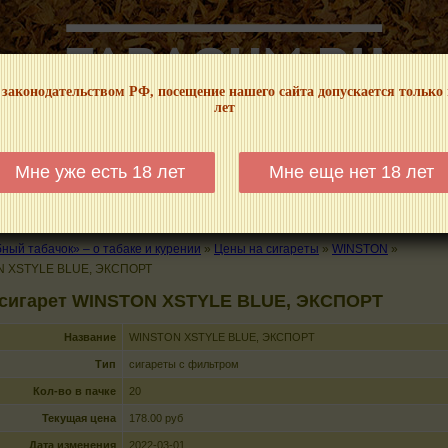
 законодательством РФ, посещение нашего сайта допускается только
лет
НФОРМАЦИОННЫЙ! МЫ НЕ ЗАНИМАЕМСЯ ПРОДАЖЕЙ И РЕКЛАМОЙ ТАБА
Мне уже есть 18 лет
Мне еще нет 18 лет
КАЛЬЯНЫ
ТРУБКИ
ГДЕ КУПИТЬ
ГДЕ ПОКУРИТЬ
КУРЕНИЕ И 
ый табачок» – о табаке и курении
»
Цены на сигареты
»
WINSTON
»
 XSTYLE BLUE, ЭКСПОРТ
 сигарет WINSTON XSTYLE BLUE, ЭКСПОРТ
Название
WINSTON XSTYLE BLUE, ЭКСПОРТ
Тип
сигареты с фильтром
Кол-во в пачке
20
Текущая цена
178.00 руб
Дата изменения
2022-03-01