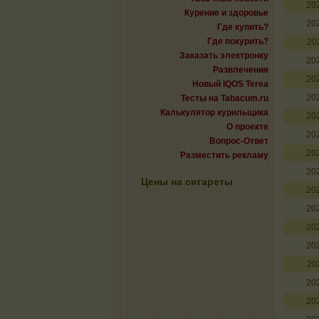
20
Курение и здоровье
20
Где купить?
Где покурить?
20
Заказать электронку
20
Развлечения
20
Новый IQOS Terea
20
Тесты на Tabacum.ru
Калькулятор курильщика
20
О проекте
20
Вопрос-Ответ
20
Разместить рекламу
20
Цены на сигареты
20
20
20
20
20
20
20