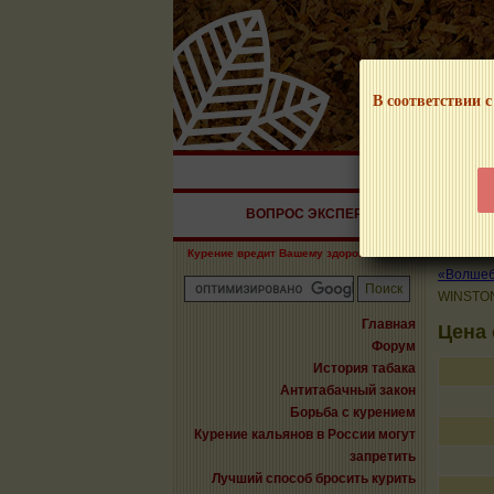
В соответствии с
НАШ ПОРТАЛ – И
ВОПРОС ЭКСПЕРТУ
СИГАРЫ
Курение вредит Вашему здоровью!
«Волшебн
WINSTON
Главная
Цена
Форум
История табака
Антитабачный закон
Борьба с курением
Курение кальянов в России могут
запретить
Лучший способ бросить курить