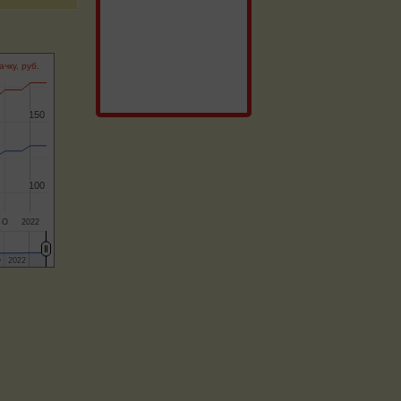
ачку, руб.
150
150
100
100
О
2022
О
О
2022
2022