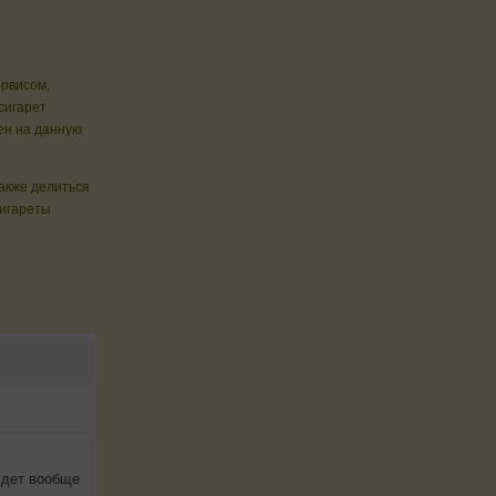
ервисом,
сигарет
ен на данную
также делиться
сигареты
удет вообще