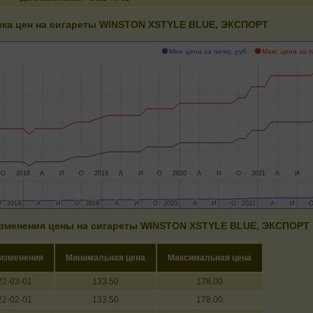
ка цен на сигареты WINSTON XSTYLE BLUE, ЭКСПОРТ
Мин цена за пачку, руб.
Макс цена за п
О
2018
А
И
О
2019
А
И
О
2020
А
И
О
2021
А
И
О
О
2018
2018
А
А
И
И
О
О
2019
2019
А
А
И
И
О
О
2020
2020
А
А
И
И
О
О
2021
2021
А
А
И
И
зменения цены на сигареты WINSTON XSTYLE BLUE, ЭКСПОРТ
 изменения
Минимальная цена
Максимальная цена
22-03-01
133.50
178.00
22-02-01
133.50
178.00