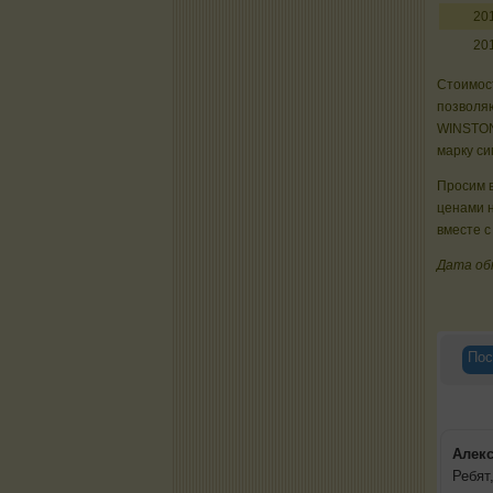
20
20
Стоимост
позволяю
WINSTON
марку си
Просим в
ценами 
вместе с
Дата об
Пос
Алек
Ребят