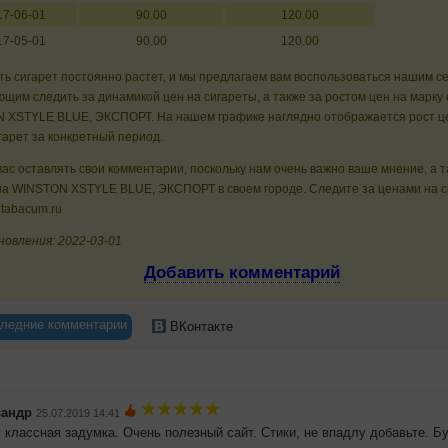
17-06-01
90.00
120.00
17-05-01
90.00
120.00
ь сигарет постоянно растет, и мы предлагаем вам воспользоваться нашим с
щим следить за динамикой цен на сигареты, а также за ростом цен на марку 
 XSTYLE BLUE, ЭКСПОРТ. На нашем графике наглядно отображается рост ц
гарет за конкретный период.
ас оставлять свои комментарии, поскольку нам очень важно ваше мнение, а 
на WINSTON XSTYLE BLUE, ЭКСПОРТ в своем городе. Следите за ценами на 
 tabacum.ru
новления: 2022-03-01
Добавить комментарий
ледние комментарии
ВКонтакте
сандр
25.07.2019 14:41
, классная задумка. Очень полезный сайт. Стики, не впадлу добавьте. Б