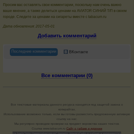
Просим вас оставлять свои комментарии, поскольку нам очень важно
ваше мнение, а также делиться ценами на AVIATOR СИНИЙ Т/П в своем
городе. Следите за ценами на сигареты вместе с tabacum.ru
Дата обновления: 2017-05-01
Добавить комментарий
Последние комментарии
ВКонтакте
Все комментарии (0)
Все текстовые материалы данного ресурса находятся под защитой закона о
копирайтах.
Использование возможно только, если вы готовы разместить предложенную активную
ссылку на нас.
Мы регулярно проводим проверки на предмет воровства наших текстов.
Cсылка www.tabacum.ru
Сайт о табаке и курении
<a href="http://www.tabacum.ru" target=_blank>Сайт о табаке и курении</a>