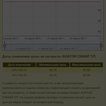
60
60
55
55
50
50
3 апреля 2017 г.
10 апреля 2017 г.
17 апреля 2017 г.
24 апреля 2017 г.
1…
10 апреля 2017 г.
10 апреля 2017 г.
17 апреля 2017 г.
17 апреля 2017 г.
24 апреля 2017 г.
24 апреля 2017 г.
1…
1…
Даты изменения цены на сигареты AVIATOR СИНИЙ Т/П
Дата изменения
Минимальная цена
Максимальная цена
2017-05-01
48.75
65.00
2017-04-01
48.75
65.00
Стоимость сигарет постоянно растет, и мы предлагаем вам
воспользоваться нашим сервисом, позволяющим следить за динамикой
цен на сигареты, а также за ростом цен на марку сигарет AVIATOR
СИНИЙ Т/П. На нашем графике наглядно отображается рост цен на
данную марку сигарет за конкретный период.