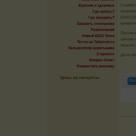
Стоимост
Курение и здоровье
позволяю
Где купить?
КЛАССИКА
Где покурить?
конкрет
Заказать электронку
Развлечения
Просим в
Новый IQOS Terea
ценами н
Тесты на Tabacum.ru
tabacum.
Калькулятор курильщика
О проекте
Дата об
Вопрос-Ответ
Разместить рекламу
Цены на сигареты
Пос