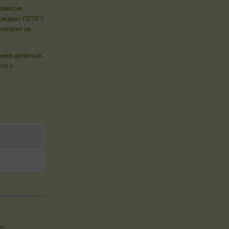
ервисом,
сигарет ПЕТР I
сигарет за
также делиться
сте с
ах.