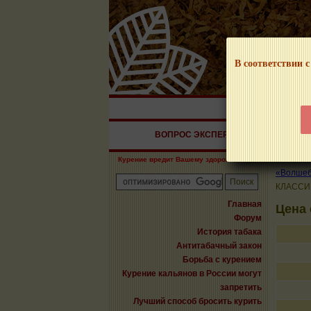
В соответствии с
НАШ ПОРТАЛ – И
ВОПРОС ЭКСПЕРТУ
СИГАРЫ
Курение вредит Вашему здоровью!
«Волшебн
КЛАССИ
Главная
Цена 
Форум
История табака
Антитабачный закон
Борьба с курением
Курение кальянов в России могут
запретить
Лучший способ бросить курить