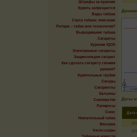
Штрафы за курение
Курить запрещается
Динами
Виды табака
Сорта табака: описание
Perique – табак или технология?
Выращивание табака
Сигареты
Курение IQOS
Электронные сигареты
Энциклопедия сигарет
Как сделать сигарету своими
руками?
Курительные трубки
Сигары
Сигариллы
6 мар
6 мар
Кальяны
Даты и
Самокрутки
Папиросы
Снюс
Дата
Нюхательный табак
20
Махорка
Аксессуары
20
Табачные новости