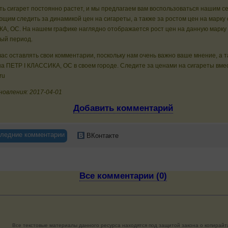
ь сигарет постоянно растет, и мы предлагаем вам воспользоваться нашим с
щим следить за динамикой цен на сигареты, а также за ростом цен на марку 
, OC. На нашем графике наглядно отображается рост цен на данную марку 
ный период.
ас оставлять свои комментарии, поскольку нам очень важно ваше мнение, а 
а ПЕТР I КЛАССИКА, OC в своем городе. Следите за ценами на сигареты вме
ru
новления: 2017-04-01
Добавить комментарий
ледние комментарии
ВКонтакте
Все комментарии (0)
Все текстовые материалы данного ресурса находятся под защитой закона о копирайт