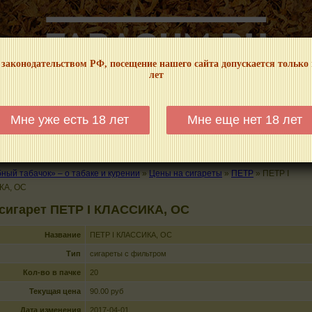
 законодательством РФ, посещение нашего сайта допускается только
лет
НФОРМАЦИОННЫЙ! МЫ НЕ ЗАНИМАЕМСЯ ПРОДАЖЕЙ И РЕКЛАМОЙ ТАБА
Мне уже есть 18 лет
Мне еще нет 18 лет
КАЛЬЯНЫ
ТРУБКИ
ГДЕ КУПИТЬ
ГДЕ ПОКУРИТЬ
КУРЕНИЕ И 
ый табачок» – о табаке и курении
»
Цены на сигареты
»
ПЕТР
»
ПЕТР I
КА, OC
сигарет ПЕТР I КЛАССИКА, OC
Название
ПЕТР I КЛАССИКА, OC
Тип
сигареты с фильтром
Кол-во в пачке
20
Текущая цена
90.00 руб
Дата изменения
2017-04-01