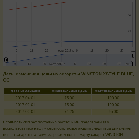
90
90
80
80
…
6
13
20
март 2017 г.
6
13
20
27
а…
6
6
13
13
20
20
март 2017 г.
март 2017 г.
6
6
13
13
20
20
27
27
ап…
ап…
Даты изменения цены на сигареты WINSTON XSTYLE BLUE,
OC
Дата изменения
Минимальная цена
Максимальная цена
2017-04-01
75.00
100.00
2017-03-01
75.00
100.00
2017-02-01
71.25
95.00
Стоимость сигарет постоянно растет, и мы предлагаем вам
воспользоваться нашим сервисом, позволяющим следить за динамикой
цен на сигареты, а также за ростом цен на марку сигарет WINSTON