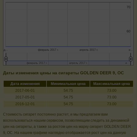
70
70
60
60
д…
февраль 2017 г.
апрель 2017 г.
и…
февраль 2017 г.
февраль 2017 г.
апрель 2017 г.
апрель 2017 г.
и…
и…
Даты изменения цены на сигареты GOLDEN DEER 9, ОС
Дата изменения
Минимальная цена
Максимальная цена
2017-06-01
54.75
73.00
2017-05-01
54.75
73.00
2016-12-01
54.75
73.00
Стоимость сигарет постоянно растет, и мы предлагаем вам
воспользоваться нашим сервисом, позволяющим следить за динамикой
цен на сигареты, а также за ростом цен на марку сигарет GOLDEN DEER
9, ОС. На нашем графике наглядно отображается рост цен на данную