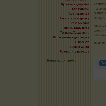
Стоимост
Курение и здоровье
позволяю
Где купить?
SUPER S
Где покурить?
марку си
Заказать электронку
Развлечения
Просим в
Новый IQOS Terea
ценами 
Тесты на Tabacum.ru
сигареты
Калькулятор курильщика
О проекте
Дата об
Вопрос-Ответ
Разместить рекламу
Цены на сигареты
Пос