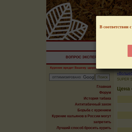
В соответствии с
НАШ ПОРТАЛ – И
ВОПРОС ЭКСПЕРТУ
СИГАРЫ
Курение вредит Вашему здоровью!
«Волшебн
SUPER S
Главная
Цена 
Форум
История табака
Антитабачный закон
Борьба с курением
Курение кальянов в России могут
запретить
Лучший способ бросить курить