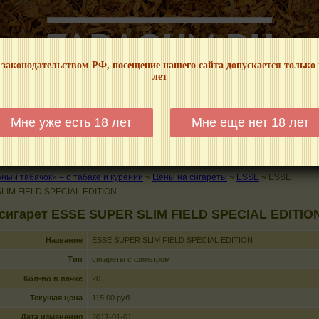
 законодательством РФ, посещение нашего сайта допускается только
лет
НФОРМАЦИОННЫЙ! МЫ НЕ ЗАНИМАЕМСЯ ПРОДАЖЕЙ И РЕКЛАМОЙ ТАБА
Мне уже есть 18 лет
Мне еще нет 18 лет
КАЛЬЯНЫ
ТРУБКИ
ГДЕ КУПИТЬ
ГДЕ ПОКУРИТЬ
КУРЕНИЕ И 
ый табачок» – о табаке и курении
»
Цены на сигареты
»
ESSE
»
ESSE
LIM FIELD SPECIAL EDITION
сигарет ESSE SUPER SLIM FIELD SPECIAL EDITIO
Название
ESSE SUPER SLIM FIELD SPECIAL EDITION
Тип
сигареты с фильтром
Кол-во в пачке
20
Текущая цена
115.00 руб
Дата изменения
2017-01-01