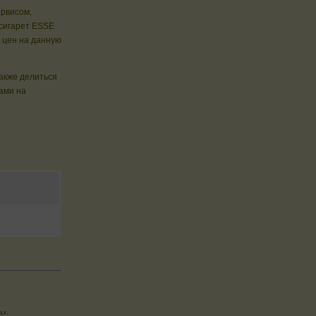
ервисом,
 сигарет ESSE
 цен на данную
также делиться
ами на
ах.