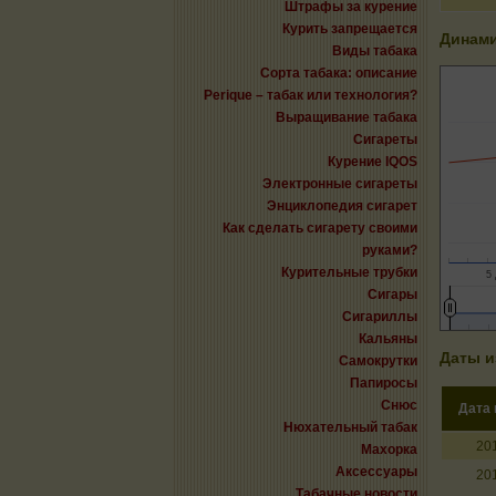
Штрафы за курение
Курить запрещается
Динами
Виды табака
Сорта табака: описание
Perique – табак или технология?
Выращивание табака
Сигареты
Курение IQOS
Электронные сигареты
Энциклопедия сигарет
Как сделать сигарету своими
руками?
Курительные трубки
5 
Сигары
Сигариллы
Кальяны
Даты и
Самокрутки
Папиросы
Снюс
Дата
Нюхательный табак
20
Махорка
Аксессуары
20
Табачные новости