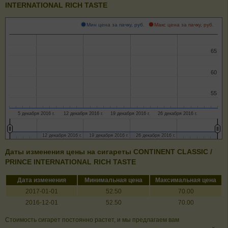
INTERNATIONAL RICH TASTE
Мин цена за пачку, руб.
Макс цена за пачку, руб.
65
65
60
60
55
55
5 декабря 2016 г.
12 декабря 2016 г.
19 декабря 2016 г.
26 декабря 2016 г.
12 декабря 2016 г.
12 декабря 2016 г.
19 декабря 2016 г.
19 декабря 2016 г.
26 декабря 2016 г.
26 декабря 2016 г.
Даты изменения цены на сигареты CONTINENT CLASSIC /
PRINCE INTERNATIONAL RICH TASTE
Дата изменения
Минимальная цена
Максимальная цена
2017-01-01
52.50
70.00
2016-12-01
52.50
70.00
Стоимость сигарет постоянно растет, и мы предлагаем вам