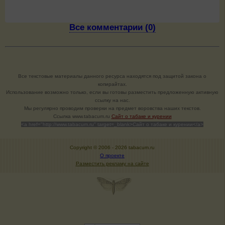
Все комментарии (0)
Все текстовые материалы данного ресурса находятся под защитой закона о
копирайтах.
Использование возможно только, если вы готовы разместить предложенную активную
ссылку на нас.
Мы регулярно проводим проверки на предмет воровства наших текстов.
Cсылка www.tabacum.ru
Сайт о табаке и курении
<a href="http://www.tabacum.ru" target=_blank>Сайт о табаке и курении</a>
Copyright © 2006 -
2026 tabacum.ru
О проекте
Разместить рекламу на сайте