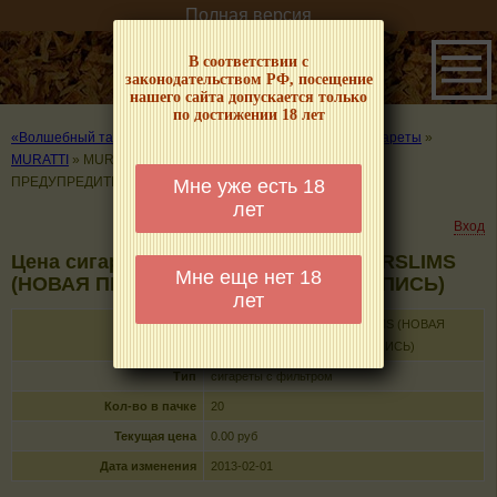
Полная версия
В соответствии с
законодательством РФ, посещение
нашего сайта допускается только
по достижении 18 лет
«Волшебный табачок» – о табаке и курении
»
Цены на сигареты
»
MURATTI
»
MURATTI BIANCO SUPERSLIMS (НОВАЯ
ПРЕДУПРЕДИТЕЛЬНАЯ НАДПИСЬ)
Мне уже есть 18
лет
Вход
Цена сигарет MURATTI BIANCO SUPERSLIMS
Мне еще нет 18
(НОВАЯ ПРЕДУПРЕДИТЕЛЬНАЯ НАДПИСЬ)
лет
Название
MURATTI BIANCO SUPERSLIMS (НОВАЯ
ПРЕДУПРЕДИТЕЛЬНАЯ НАДПИСЬ)
Тип
сигареты с фильтром
Кол-во в пачке
20
Текущая цена
0.00 руб
Дата изменения
2013-02-01