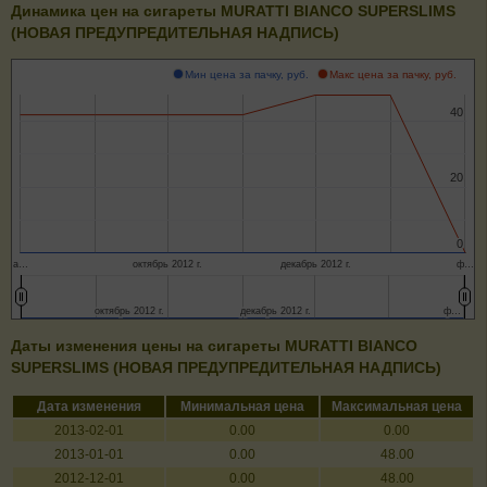
Динамика цен на сигареты MURATTI BIANCO SUPERSLIMS
(НОВАЯ ПРЕДУПРЕДИТЕЛЬНАЯ НАДПИСЬ)
Мин цена за пачку, руб.
Макс цена за пачку, руб.
40
40
20
20
0
0
а…
октябрь 2012 г.
декабрь 2012 г.
ф…
октябрь 2012 г.
октябрь 2012 г.
декабрь 2012 г.
декабрь 2012 г.
ф…
ф…
Даты изменения цены на сигареты MURATTI BIANCO
SUPERSLIMS (НОВАЯ ПРЕДУПРЕДИТЕЛЬНАЯ НАДПИСЬ)
Дата изменения
Минимальная цена
Максимальная цена
2013-02-01
0.00
0.00
2013-01-01
0.00
48.00
2012-12-01
0.00
48.00