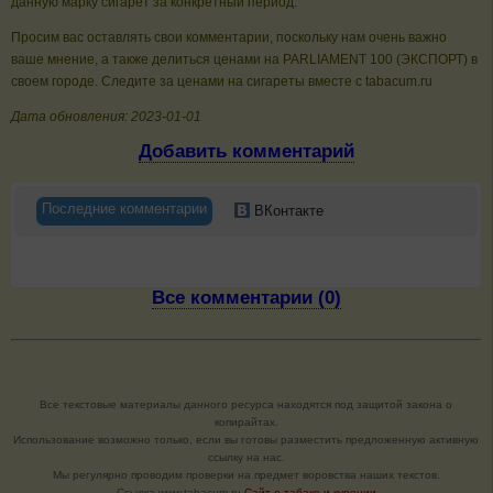
данную марку сигарет за конкретный период.
Просим вас оставлять свои комментарии, поскольку нам очень важно
ваше мнение, а также делиться ценами на PARLIAMENT 100 (ЭКСПОРТ) в
своем городе. Следите за ценами на сигареты вместе с tabacum.ru
Дата обновления: 2023-01-01
Добавить комментарий
Последние комментарии
ВКонтакте
Все комментарии (0)
Все текстовые материалы данного ресурса находятся под защитой закона о
копирайтах.
Использование возможно только, если вы готовы разместить предложенную активную
ссылку на нас.
Мы регулярно проводим проверки на предмет воровства наших текстов.
Cсылка www.tabacum.ru
Сайт о табаке и курении