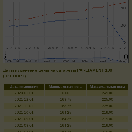
200
200
100
100
0
0
С
2017
М
С
2018
М
С
2019
М
С
2020
М
С
2021
М
С
2022
М
С
2…
2017
2017
М
М
2018
2018
М
М
2019
2019
М
М
2020
2020
М
М
2021
2021
М
М
2022
2022
М
М
20…
20…
Даты изменения цены на сигареты PARLIAMENT 100
(ЭКСПОРТ)
Дата изменения
Минимальная цена
Максимальная цена
2023-01-01
0.00
249.00
2021-12-01
168.75
225.00
2021-11-01
168.75
225.00
2021-10-01
164.25
219.00
2021-09-01
164.25
219.00
2021-08-01
164.25
219.00