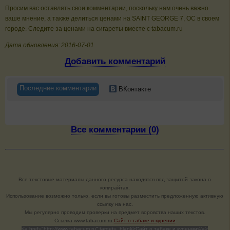
Просим вас оставлять свои комментарии, поскольку нам очень важно
ваше мнение, а также делиться ценами на SAINT GEORGE 7, ОС в своем
городе. Следите за ценами на сигареты вместе с tabacum.ru
Дата обновления: 2016-07-01
Добавить комментарий
Последние комментарии
ВКонтакте
Все комментарии (0)
Все текстовые материалы данного ресурса находятся под защитой закона о
копирайтах.
Использование возможно только, если вы готовы разместить предложенную активную
ссылку на нас.
Мы регулярно проводим проверки на предмет воровства наших текстов.
Cсылка www.tabacum.ru
Сайт о табаке и курении
<a href="http://www.tabacum.ru" target=_blank>Сайт о табаке и курении</a>