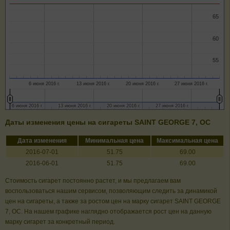
65
65
60
60
55
55
6 июня 2016 г.
13 июня 2016 г.
20 июня 2016 г.
27 июня 2016 г.
6 июня 2016 г.
6 июня 2016 г.
13 июня 2016 г.
13 июня 2016 г.
20 июня 2016 г.
20 июня 2016 г.
27 июня 2016 г.
27 июня 2016 г.
Даты изменения цены на сигареты SAINT GEORGE 7, ОС
Дата изменения
Минимальная цена
Максимальная цена
2016-07-01
51.75
69.00
2016-06-01
51.75
69.00
Стоимость сигарет постоянно растет, и мы предлагаем вам
воспользоваться нашим сервисом, позволяющим следить за динамикой
цен на сигареты, а также за ростом цен на марку сигарет SAINT GEORGE
7, ОС. На нашем графике наглядно отображается рост цен на данную
марку сигарет за конкретный период.