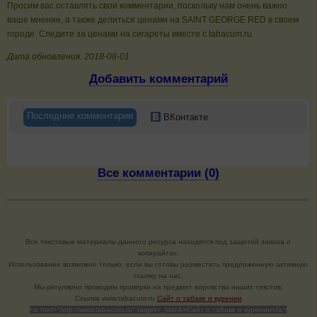
Просим вас оставлять свои комментарии, поскольку нам очень важно
ваше мнение, а также делиться ценами на SAINT GEORGE RED в своем
городе. Следите за ценами на сигареты вместе с tabacum.ru
Дата обновления: 2018-08-01
Добавить комментарий
Последние комментарии
ВКонтакте
Все комментарии (0)
Все текстовые материалы данного ресурса находятся под защитой закона о
копирайтах.
Использование возможно только, если вы готовы разместить предложенную активную
ссылку на нас.
Мы регулярно проводим проверки на предмет воровства наших текстов.
Cсылка www.tabacum.ru
Сайт о табаке и курении
<a href="http://www.tabacum.ru" target=_blank>Сайт о табаке и курении</a>