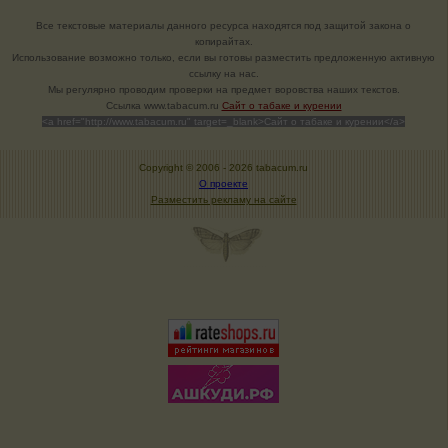
Все текстовые материалы данного ресурса находятся под защитой закона о
копирайтах.
Использование возможно только, если вы готовы разместить предложенную активную
ссылку на нас.
Мы регулярно проводим проверки на предмет воровства наших текстов.
Cсылка www.tabacum.ru
Сайт о табаке и курении
<a href="http://www.tabacum.ru" target=_blank>Сайт о табаке и курении</a>
Copyright © 2006 -
2026 tabacum.ru
О проекте
Разместить рекламу на сайте