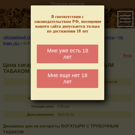
Полная версия
В соответствии с
законодательством РФ, посещение
нашего сайта допускается только
по достижении 18 лет
«Волшебный табачок» – о табаке и курении
»
Цены на сигареты
»
На
букву «Б»
»
БОГАТЫРИ С ТРУБОЧНЫМ ТАБАКОМ
Мне уже есть 18
Вход
лет
Цена сигарет БОГАТЫРИ С ТРУБОЧНЫМ
ТАБАКОМ
Мне еще нет 18
лет
Название
БОГАТЫРИ С ТРУБОЧНЫМ ТАБАКОМ
Тип
папиросы
Кол-во в пачке
25
Текущая цена
0.00 руб
Дата изменения
2013-02-01
Динамика цен на сигареты БОГАТЫРИ С ТРУБОЧНЫМ
ТАБАКОМ