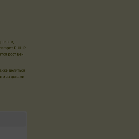
ервисом,
сигарет PHILIP
тся рост цен
также делиться
те за ценами