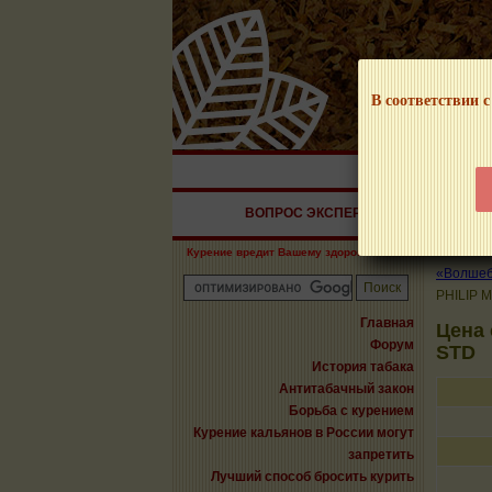
В соответствии с
НАШ ПОРТАЛ – И
ВОПРОС ЭКСПЕРТУ
СИГАРЫ
Курение вредит Вашему здоровью!
«Волшебн
PHILIP 
Главная
Цена
Форум
STD
История табака
Антитабачный закон
Борьба с курением
Курение кальянов в России могут
запретить
Лучший способ бросить курить