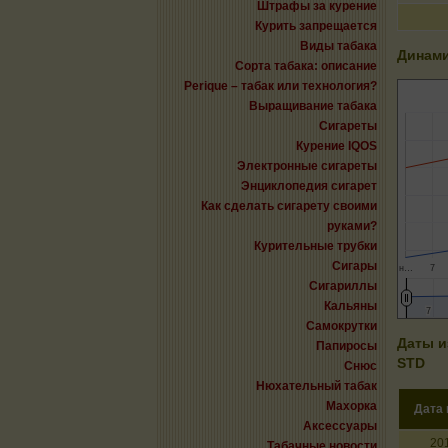
Штрафы за курение
Курить запрещается
Виды табака
Динами
Сорта табака: описание
Perique – табак или технология?
Выращивание табака
Сигареты
Курение IQOS
Электронные сигареты
Энциклопедия сигарет
Как сделать сигарету своими
руками?
Курительные трубки
Сигары
н…
7
Сигариллы
Кальяны
7
7
Самокрутки
Даты и
Папиросы
STD
Снюс
Нюхательный табак
Махорка
Дата
Аксессуары
20
Табачные новости