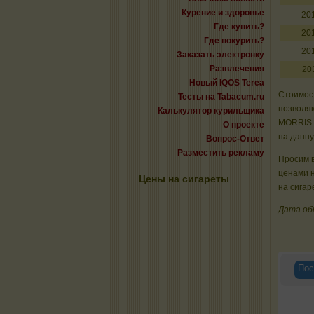
Курение и здоровье
20
Где купить?
20
Где покурить?
20
Заказать электронку
Развлечения
20
Новый IQOS Terea
Стоимост
Тесты на Tabacum.ru
позволяю
Калькулятор курильщика
MORRIS 
О проекте
на данну
Вопрос-Ответ
Разместить рекламу
Просим в
ценами 
Цены на сигареты
на сигар
Дата об
Пос