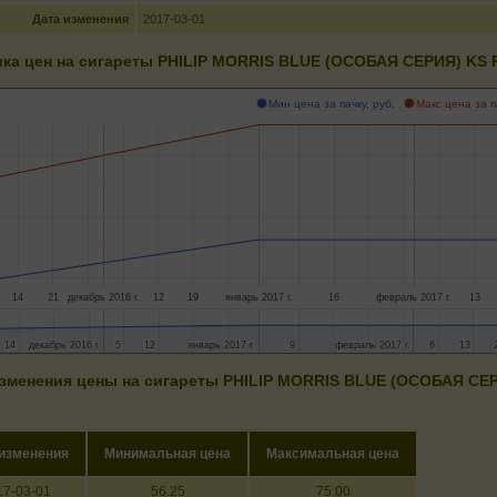
Дата изменения
2017-03-01
ка цен на сигареты PHILIP MORRIS BLUE (ОСОБАЯ СЕРИЯ) KS
Мин цена за пачку, руб.
Макс цена за п
14
21
декабрь 2016 г.
12
19
январь 2017 г.
16
февраль 2017 г.
13
14
14
декабрь 2016 г.
декабрь 2016 г.
5
5
12
12
январь 2017 г.
январь 2017 г.
9
9
февраль 2017 г.
февраль 2017 г.
6
6
13
13
зменения цены на сигареты PHILIP MORRIS BLUE (ОСОБАЯ СЕ
 изменения
Минимальная цена
Максимальная цена
17-03-01
56.25
75.00