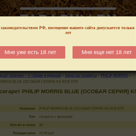
 законодательством РФ, посещение нашего сайта допускается только
лет
НФОРМАЦИОННЫЙ! МЫ НЕ ЗАНИМАЕМСЯ ПРОДАЖЕЙ И РЕКЛАМОЙ ТАБА
Мне уже есть 18 лет
Мне еще нет 18 лет
КАЛЬЯНЫ
ТРУБКИ
ГДЕ КУПИТЬ
ГДЕ ПОКУРИТЬ
КУРЕНИЕ И 
ый табачок» – о табаке и курении
»
Цены на сигареты
»
PHILIP MORRIS
»
MORRIS BLUE (ОСОБАЯ СЕРИЯ) KS RCB STD
 сигарет PHILIP MORRIS BLUE (ОСОБАЯ СЕРИЯ) K
Название
PHILIP MORRIS BLUE (ОСОБАЯ СЕРИЯ) KS RCB STD
Тип
сигареты с фильтром
Кол-во в пачке
20
Текущая цена
75.00 руб