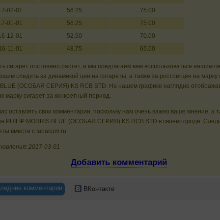
17-02-01
56.25
75.00
17-01-01
56.25
75.00
16-12-01
52.50
70.00
16-11-01
48.75
65.00
ь сигарет постоянно растет, и мы предлагаем вам воспользоваться нашим с
щим следить за динамикой цен на сигареты, а также за ростом цен на марку 
BLUE (ОСОБАЯ СЕРИЯ) KS RCB STD. На нашем графике наглядно отображае
ю марку сигарет за конкретный период.
ас оставлять свои комментарии, поскольку нам очень важно ваше мнение, а 
на PHILIP MORRIS BLUE (ОСОБАЯ СЕРИЯ) KS RCB STD в своем городе. Следи
еты вместе с tabacum.ru
новления: 2017-03-01
Добавить комментарий
ледние комментарии
ВКонтакте