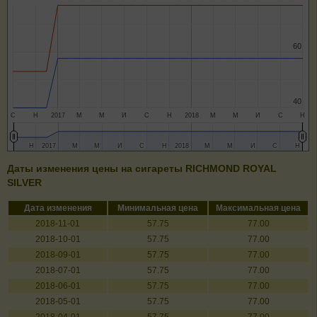
60
60
40
40
С
Н
2017
М
М
И
С
Н
2018
М
М
И
С
Н
Н
Н
2017
2017
М
М
М
М
И
И
С
С
Н
Н
2018
2018
М
М
М
М
И
И
С
С
Н
Н
Даты изменения цены на сигареты RICHMOND ROYAL
SILVER
Дата изменения
Минимальная цена
Максимальная цена
2018-11-01
57.75
77.00
2018-10-01
57.75
77.00
2018-09-01
57.75
77.00
2018-07-01
57.75
77.00
2018-06-01
57.75
77.00
2018-05-01
57.75
77.00