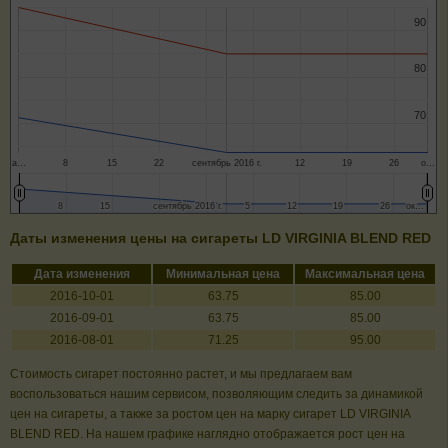
90
90
80
80
70
70
а…
8
15
22
сентябрь 2016 г.
12
19
26
о…
8
8
15
15
сентябрь 2016 г.
сентябрь 2016 г.
5
5
12
12
19
19
26
26
ок…
ок…
Даты изменения цены на сигареты LD VIRGINIA BLEND RED
Дата изменения
Минимальная цена
Максимальная цена
2016-10-01
63.75
85.00
2016-09-01
63.75
85.00
2016-08-01
71.25
95.00
Стоимость сигарет постоянно растет, и мы предлагаем вам
воспользоваться нашим сервисом, позволяющим следить за динамикой
цен на сигареты, а также за ростом цен на марку сигарет LD VIRGINIA
BLEND RED. На нашем графике наглядно отображается рост цен на