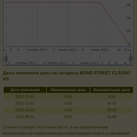
30
30
20
20
10
10
0
0
а…
6
13
сентябрь 2012 г.
17
октябрь 2012 г.
15
ноябрь 2012 г.
19
26
д…
6
6
сентябрь 2012 г.
сентябрь 2012 г.
10
10
октябрь 2012 г.
октябрь 2012 г.
8
8
ноябрь 2012 г.
ноябрь 2012 г.
5
5
12
12
19
19
де…
де…
Даты изменения цены на сигареты BOND STREET CLASSIC
KS
Дата изменения
Минимальная цена
Максимальная цена
2012-12-01
0.00
0.00
2012-11-01
0.00
34.00
2012-10-01
0.00
34.00
2012-08-01
0.00
34.00
Стоимость сигарет постоянно растет, и мы предлагаем вам
воспользоваться нашим сервисом, позволяющим следить за динамикой