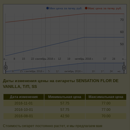
Мин цена за пачку, руб.
Макс цена за пачку, руб.
70
70
60
60
50
50
а…
8
15
22
сентябрь 2016 г.
12
19
октябрь 2016 г.
17
24
н…
8
8
15
15
сентябрь 2016 г.
сентябрь 2016 г.
5
5
12
12
октябрь 2016 г.
октябрь 2016 г.
10
10
17
17
24
24
но…
но…
Даты изменения цены на сигареты SENSATION FLOR DE
VANILLA, Т/П, SS
Дата изменения
Минимальная цена
Максимальная цена
2016-11-01
57.75
77.00
2016-10-01
57.75
77.00
2016-08-01
42.50
70.00
Стоимость сигарет постоянно растет, и мы предлагаем вам