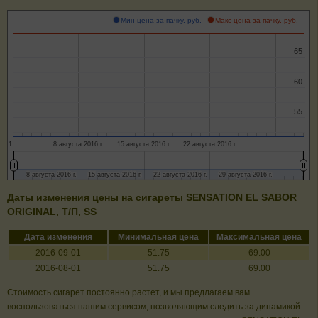
Мин цена за пачку, руб.
Макс цена за пачку, руб.
65
65
60
60
55
55
1…
8 августа 2016 г.
15 августа 2016 г.
22 августа 2016 г.
8 августа 2016 г.
8 августа 2016 г.
15 августа 2016 г.
15 августа 2016 г.
22 августа 2016 г.
22 августа 2016 г.
29 августа 2016 г.
29 августа 2016 г.
Даты изменения цены на сигареты SENSATION EL SABOR
ORIGINAL, Т/П, SS
Дата изменения
Минимальная цена
Максимальная цена
2016-09-01
51.75
69.00
2016-08-01
51.75
69.00
Стоимость сигарет постоянно растет, и мы предлагаем вам
воспользоваться нашим сервисом, позволяющим следить за динамикой