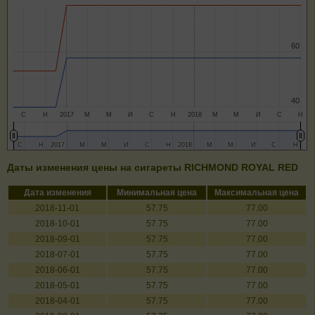
60
60
40
40
С
Н
2017
М
М
И
С
Н
2018
М
М
И
С
Н
С
С
Н
Н
2017
2017
М
М
М
М
И
И
С
С
Н
Н
2018
2018
М
М
М
М
И
И
С
С
Н
Н
Даты изменения цены на сигареты RICHMOND ROYAL RED
Дата изменения
Минимальная цена
Максимальная цена
2018-11-01
57.75
77.00
2018-10-01
57.75
77.00
2018-09-01
57.75
77.00
2018-07-01
57.75
77.00
2018-06-01
57.75
77.00
2018-05-01
57.75
77.00
2018-04-01
57.75
77.00