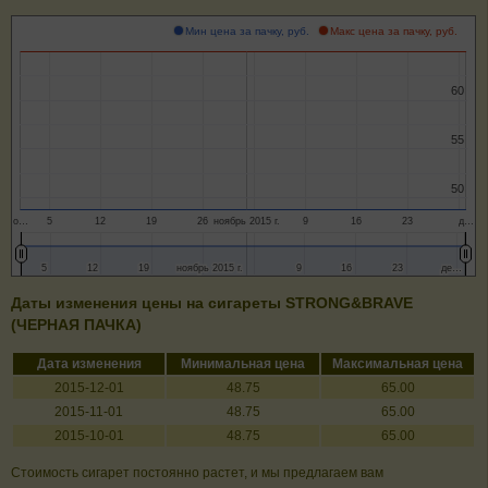
Мин цена за пачку, руб.
Макс цена за пачку, руб.
60
60
55
55
50
50
о…
5
12
19
26
ноябрь 2015 г.
9
16
23
д…
5
5
12
12
19
19
ноябрь 2015 г.
ноябрь 2015 г.
9
9
16
16
23
23
де…
де…
Даты изменения цены на сигареты STRONG&BRAVE
(ЧЕРНАЯ ПАЧКА)
Дата изменения
Минимальная цена
Максимальная цена
2015-12-01
48.75
65.00
2015-11-01
48.75
65.00
2015-10-01
48.75
65.00
Стоимость сигарет постоянно растет, и мы предлагаем вам