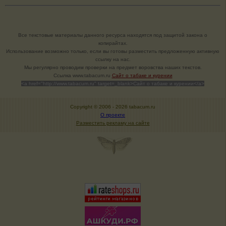
Все текстовые материалы данного ресурса находятся под защитой закона о
копирайтах.
Использование возможно только, если вы готовы разместить предложенную активную
ссылку на нас.
Мы регулярно проводим проверки на предмет воровства наших текстов.
Cсылка www.tabacum.ru
Сайт о табаке и курении
<a href="http://www.tabacum.ru" target=_blank>Сайт о табаке и курении</a>
Copyright © 2006 -
2026 tabacum.ru
О проекте
Разместить рекламу на сайте