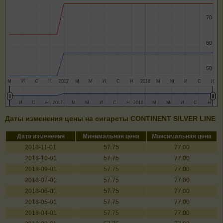
70
70
60
60
50
50
М
И
С
Н
2017
М
М
И
С
Н
2018
М
М
И
С
Н
И
И
С
С
Н
Н
2017
2017
М
М
М
М
И
И
С
С
Н
Н
2018
2018
М
М
М
М
И
И
С
С
Н
Н
Даты изменения цены на сигареты CONTINENT SILVER LINE
Дата изменения
Минимальная цена
Максимальная цена
2018-11-01
57.75
77.00
2018-10-01
57.75
77.00
2018-09-01
57.75
77.00
2018-07-01
57.75
77.00
2018-06-01
57.75
77.00
2018-05-01
57.75
77.00
2018-04-01
57.75
77.00