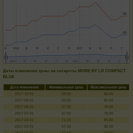
80
80
60
60
Н
2016
М
М
И
С
Н
2017
М
М
И
С
2016
2016
М
М
М
М
И
И
С
С
Н
Н
2017
2017
М
М
М
М
И
И
С
С
Даты изменения цены на сигареты MORE BY LD COMPACT
BLUE
Дата изменения
Минимальная цена
Максимальная цена
2017-10-01
60.00
80.00
2017-09-01
60.00
80.00
2017-08-01
57.00
76.00
2017-07-01
57.00
76.00
2017-04-01
71.25
95.00
2017-03-01
67.50
90.00