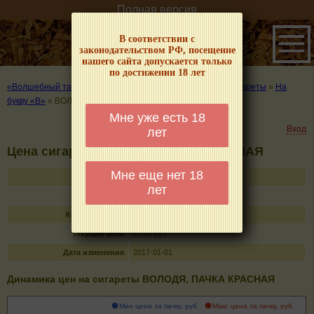
Полная версия
В соответствии с
законодательством РФ, посещение
нашего сайта допускается только
по достижении 18 лет
«Волшебный табачок» – о табаке и курении
»
Цены на сигареты
»
На
букву «В»
»
ВОЛОДЯ, ПАЧКА КРАСНАЯ
Мне уже есть 18
Вход
лет
Цена сигарет ВОЛОДЯ, ПАЧКА КРАСНАЯ
Мне еще нет 18
Название
ВОЛОДЯ, ПАЧКА КРАСНАЯ
лет
Тип
сигареты с фильтром
Кол-во в пачке
20
Текущая цена
69.00 руб
Дата изменения
2017-01-01
Динамика цен на сигареты ВОЛОДЯ, ПАЧКА КРАСНАЯ
Мин цена за пачку, руб.
Макс цена за пачку, руб.