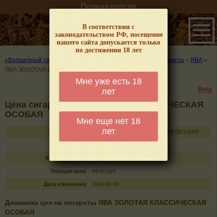
Полная версия
В соответствии с
законодательством РФ, посещение
нашего сайта допускается только
по достижении 18 лет
«Волшебный табачок» – о табаке и курении
»
Цены на сигареты
»
ЯВА
»
ЯВА ЗОЛОТАЯ КЛАССИЧЕСКAЯ ОСОБАЯ
Мне уже есть 18
Вход
лет
Цена сигарет ЯВА ЗОЛОТАЯ КЛАССИЧЕСКAЯ
ОСОБАЯ
Мне еще нет 18
лет
Название
ЯВА ЗОЛОТАЯ КЛАССИЧЕСКAЯ ОСОБАЯ
Тип
сигареты с фильтром
Кол-во в пачке
30
Текущая цена
94.00 руб
Дата изменения
2016-02-01
Динамика цен на сигареты ЯВА ЗОЛОТАЯ КЛАССИЧЕСКAЯ
ОСОБАЯ