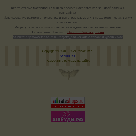
Все текстовые материалы данного ресурса находятся под защитой закона о
копирайтах.
Использование возможно только, если вы готовы разместить предложенную активную
ссылку на нас.
Мы регулярно проводим проверки на предмет воровства наших текстов.
Cсылка www.tabacum.ru
Сайт о табаке и курении
<a href="http://www.tabacum.ru" target=_blank>Сайт о табаке и курении</a>
Copyright © 2006 -
2026 tabacum.ru
О проекте
Разместить рекламу на сайте