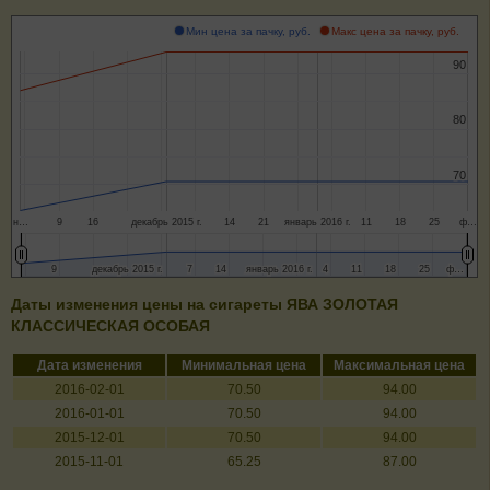
Мин цена за пачку, руб.
Макс цена за пачку, руб.
90
90
80
80
70
70
н…
9
16
декабрь 2015 г.
14
21
январь 2016 г.
11
18
25
ф…
9
9
декабрь 2015 г.
декабрь 2015 г.
7
7
14
14
январь 2016 г.
январь 2016 г.
4
4
11
11
18
18
25
25
ф…
ф…
Даты изменения цены на сигареты ЯВА ЗОЛОТАЯ
КЛАССИЧЕСКAЯ ОСОБАЯ
Дата изменения
Минимальная цена
Максимальная цена
2016-02-01
70.50
94.00
2016-01-01
70.50
94.00
2015-12-01
70.50
94.00
2015-11-01
65.25
87.00