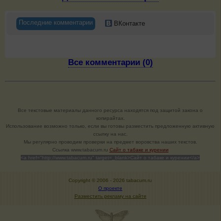
Последние комментарии
ВКонтакте
Все комментарии (0)
Все текстовые материалы данного ресурса находятся под защитой закона о
копирайтах.
Использование возможно только, если вы готовы разместить предложенную активную
ссылку на нас.
Мы регулярно проводим проверки на предмет воровства наших текстов.
Cсылка www.tabacum.ru
Сайт о табаке и курении
<a href="http://www.tabacum.ru" target=_blank>Сайт о табаке и курении</a>
Copyright © 2006 -
2026 tabacum.ru
О проекте
Разместить рекламу на сайте