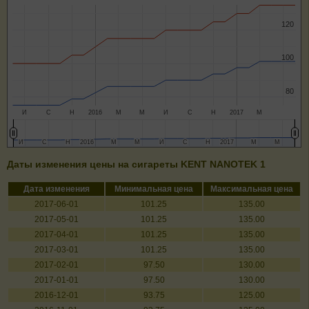
120
120
100
100
80
80
И
С
Н
2016
М
М
И
С
Н
2017
М
И
И
С
С
Н
Н
2016
2016
М
М
М
М
И
И
С
С
Н
Н
2017
2017
М
М
М
М
Даты изменения цены на сигареты KENT NANOTEK 1
Дата изменения
Минимальная цена
Максимальная цена
2017-06-01
101.25
135.00
2017-05-01
101.25
135.00
2017-04-01
101.25
135.00
2017-03-01
101.25
135.00
2017-02-01
97.50
130.00
2017-01-01
97.50
130.00
2016-12-01
93.75
125.00