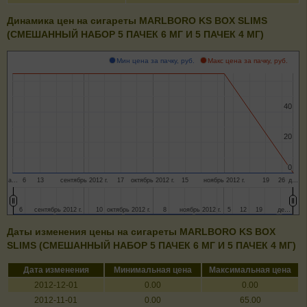
Динамика цен на сигареты MARLBORO KS BOX SLIMS
(СМЕШАННЫЙ НАБОР 5 ПАЧЕК 6 МГ И 5 ПАЧЕК 4 МГ)
Мин цена за пачку, руб.
Макс цена за пачку, руб.
40
40
20
20
0
0
а…
6
13
сентябрь 2012 г.
17
октябрь 2012 г.
15
ноябрь 2012 г.
19
26
д…
6
6
сентябрь 2012 г.
сентябрь 2012 г.
10
10
октябрь 2012 г.
октябрь 2012 г.
8
8
ноябрь 2012 г.
ноябрь 2012 г.
5
5
12
12
19
19
де…
де…
Даты изменения цены на сигареты MARLBORO KS BOX
SLIMS (СМЕШАННЫЙ НАБОР 5 ПАЧЕК 6 МГ И 5 ПАЧЕК 4 МГ)
Дата изменения
Минимальная цена
Максимальная цена
2012-12-01
0.00
0.00
2012-11-01
0.00
65.00