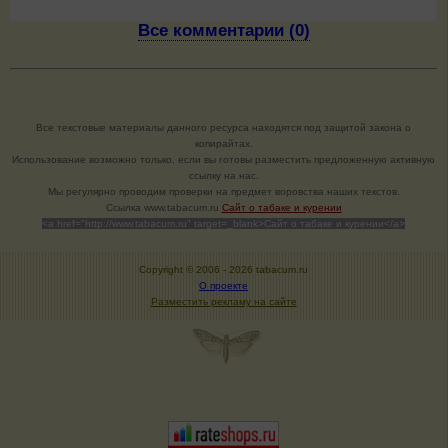
Все комментарии (0)
Все текстовые материалы данного ресурса находятся под защитой закона о
копирайтах.
Использование возможно только, если вы готовы разместить предложенную активную
ссылку на нас.
Мы регулярно проводим проверки на предмет воровства наших текстов.
Cсылка www.tabacum.ru
Сайт о табаке и курении
<a href="http://www.tabacum.ru" target=_blank>Сайт о табаке и курении</a>
Copyright © 2006 -
2026 tabacum.ru
О проекте
Разместить рекламу на сайте