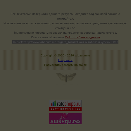
Все текстовые материалы данного ресурса находятся под защитой закона о
копирайтах.
Использование возможно только, если вы готовы разместить предложенную активную
ссылку на нас.
Мы регулярно проводим проверки на предмет воровства наших текстов.
Cсылка www.tabacum.ru
Сайт о табаке и курении
<a href="http://www.tabacum.ru" target=_blank>Сайт о табаке и курении</a>
Copyright © 2006 -
2026 tabacum.ru
О проекте
Разместить рекламу на сайте