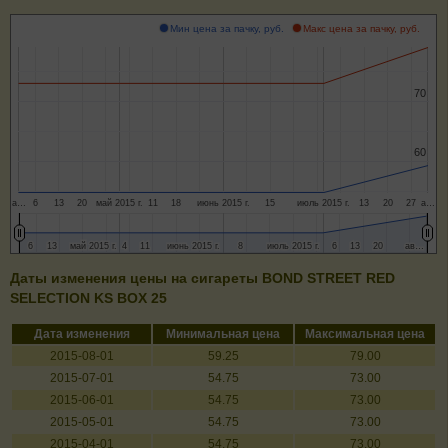
Мин цена за пачку, руб.
Макс цена за пачку, руб.
70
70
60
60
а…
6
13
20
май 2015 г.
11
18
июнь 2015 г.
15
июль 2015 г.
13
20
27
а…
6
6
13
13
май 2015 г.
май 2015 г.
4
4
11
11
июнь 2015 г.
июнь 2015 г.
8
8
июль 2015 г.
июль 2015 г.
6
6
13
13
20
20
ав…
ав…
Даты изменения цены на сигареты BOND STREET RED
SELECTION KS BOX 25
Дата изменения
Минимальная цена
Максимальная цена
2015-08-01
59.25
79.00
2015-07-01
54.75
73.00
2015-06-01
54.75
73.00
2015-05-01
54.75
73.00
2015-04-01
54.75
73.00