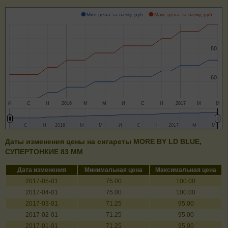
Мин цена за пачку, руб.
Макс цена за пачку, руб.
80
80
60
60
И
С
Н
2016
М
М
И
С
Н
2017
М
М
С
С
Н
Н
2016
2016
М
М
М
М
И
И
С
С
Н
Н
2017
2017
М
М
М
М
Даты изменения цены на сигареты MORE BY LD BLUE,
СУПЕРТОНКИЕ 83 ММ
Дата изменения
Минимальная цена
Максимальная цена
2017-05-01
75.00
100.00
2017-04-01
75.00
100.00
2017-03-01
71.25
95.00
2017-02-01
71.25
95.00
2017-01-01
71.25
95.00