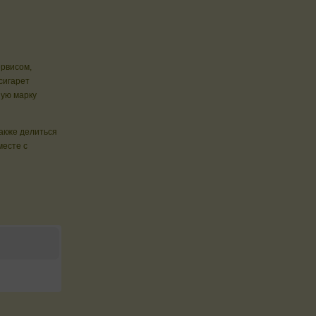
ервисом,
сигарет
ую марку
также делиться
месте с