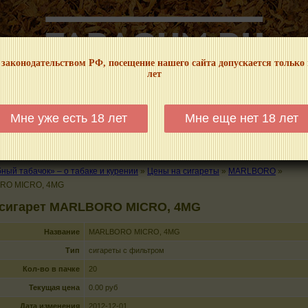
 законодательством РФ, посещение нашего сайта допускается только
лет
НФОРМАЦИОННЫЙ! МЫ НЕ ЗАНИМАЕМСЯ ПРОДАЖЕЙ И РЕКЛАМОЙ ТАБА
Мне уже есть 18 лет
Мне еще нет 18 лет
КАЛЬЯНЫ
ТРУБКИ
ГДЕ КУПИТЬ
ГДЕ ПОКУРИТЬ
КУРЕНИЕ И 
ый табачок» – о табаке и курении
»
Цены на сигареты
»
MARLBORO
»
RO MICRO, 4MG
 сигарет MARLBORO MICRO, 4MG
Название
MARLBORO MICRO, 4MG
Тип
сигареты с фильтром
Кол-во в пачке
20
Текущая цена
0.00 руб
Дата изменения
2012-12-01