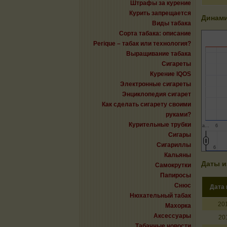
Штрафы за курение
Курить запрещается
Динами
Виды табака
Сорта табака: описание
Perique – табак или технология?
Выращивание табака
Сигареты
Курение IQOS
Электронные сигареты
Энциклопедия сигарет
Как сделать сигарету своими
руками?
Курительные трубки
а…
6
Сигары
Сигариллы
6
6
Кальяны
Даты и
Самокрутки
Папиросы
Снюс
Дата
Нюхательный табак
20
Махорка
Аксессуары
20
Табачные новости