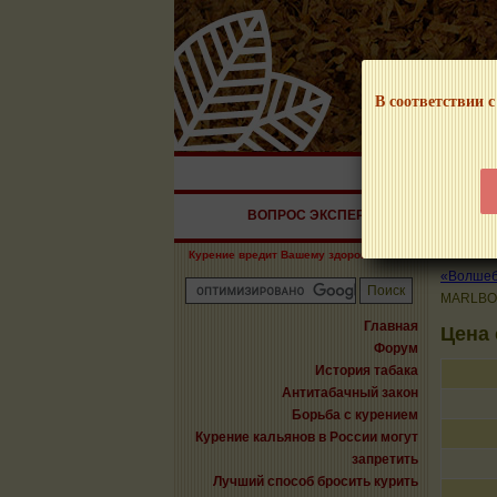
В соответствии с
НАШ ПОРТАЛ – И
ВОПРОС ЭКСПЕРТУ
СИГАРЫ
Курение вредит Вашему здоровью!
«Волшебн
MARLBO
Главная
Цена
Форум
История табака
Антитабачный закон
Борьба с курением
Курение кальянов в России могут
запретить
Лучший способ бросить курить