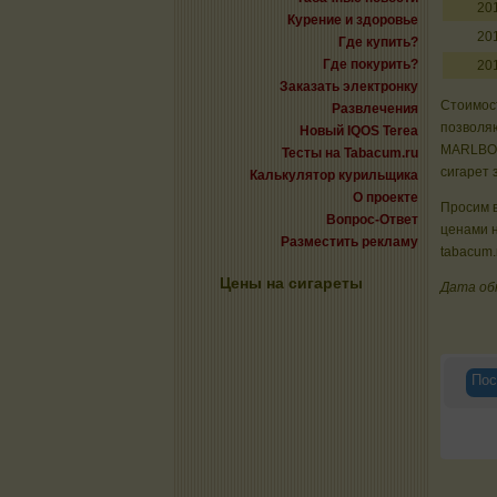
20
Курение и здоровье
20
Где купить?
Где покурить?
20
Заказать электронку
Стоимост
Развлечения
позволяю
Новый IQOS Terea
MARLBOR
Тесты на Tabacum.ru
сигарет 
Калькулятор курильщика
О проекте
Просим в
Вопрос-Ответ
ценами 
Разместить рекламу
tabacum.
Цены на сигареты
Дата об
Пос