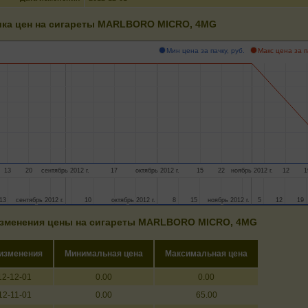
ка цен на сигареты MARLBORO MICRO, 4MG
Мин цена за пачку, руб.
Макс цена за п
13
20
сентябрь 2012 г.
17
октябрь 2012 г.
15
22
ноябрь 2012 г.
12
1
13
13
сентябрь 2012 г.
сентябрь 2012 г.
10
10
октябрь 2012 г.
октябрь 2012 г.
8
8
15
15
ноябрь 2012 г.
ноябрь 2012 г.
5
5
12
12
19
19
зменения цены на сигареты MARLBORO MICRO, 4MG
 изменения
Минимальная цена
Максимальная цена
12-12-01
0.00
0.00
12-11-01
0.00
65.00