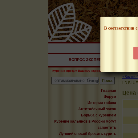
В соответствии с
НАШ ПОРТАЛ – И
ВОПРОС ЭКСПЕРТУ
СИГАРЫ
Курение вредит Вашему здоровью!
«Волшебн
LD BLUE
Главная
Цена 
Форум
История табака
Антитабачный закон
Борьба с курением
Курение кальянов в России могут
запретить
Лучший способ бросить курить