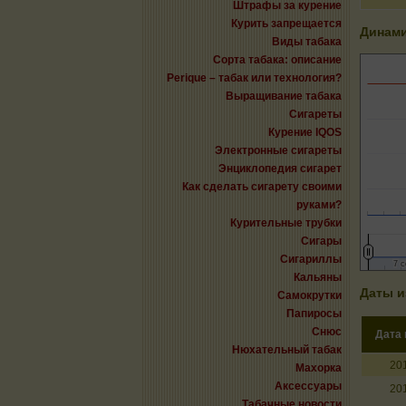
Штрафы за курение
Курить запрещается
Динами
Виды табака
Сорта табака: описание
Perique – табак или технология?
Выращивание табака
Сигареты
Курение IQOS
Электронные сигареты
Энциклопедия сигарет
Как сделать сигарету своими
руками?
Курительные трубки
Сигары
Сигариллы
7 с
7 с
Кальяны
Даты и
Самокрутки
Папиросы
Снюс
Дата
Нюхательный табак
20
Махорка
Аксессуары
20
Табачные новости