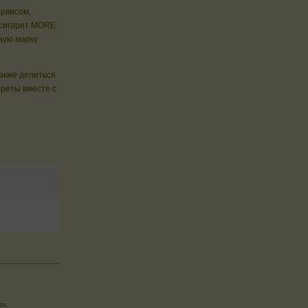
ервисом,
 сигарет MORE
ную марку
также делиться
реты вместе с
ах.