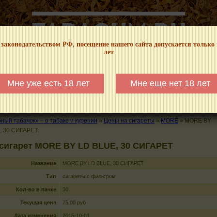
 законодательством РФ, посещение нашего сайта допускается только
лет
НФОРМАЦИОННЫЙ! МЫ НЕ ЗАНИМАЕМСЯ ПРОДАЖЕЙ И РЕКЛАМОЙ ТАБА
Мне уже есть 18 лет
Мне еще нет 18 лет
КАЛЬЯНЫ
ТРУБКИ
ГДЕ КУПИТЬ
ГДЕ ПОКУРИТЬ
КУРЕНИЕ И 
ый табачок» – о табаке и курении
»
Цены на сигареты
»
MORE
»
MORE BY
, 30 СИГАРЕТ
сигарет MORE BY LD BLUE, 30 СИГАРЕТ
Название
MORE BY LD BLUE, 30 СИГАРЕТ
Тип
сигареты с фильтром
Кол-во в пачке
30
Текущая цена
75.00 руб
Дата изменения
2015-10-01