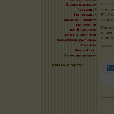
Стоимост
Курение и здоровье
позволяю
Где купить?
BY LD BL
Где покурить?
сигарет 
Заказать электронку
Развлечения
Просим в
Новый IQOS Terea
ценами н
Тесты на Tabacum.ru
tabacum.
Калькулятор курильщика
О проекте
Дата об
Вопрос-Ответ
Разместить рекламу
Цены на сигареты
Пос