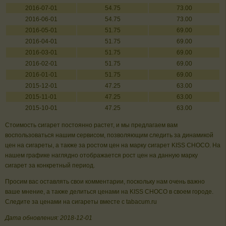
2016-07-01
54.75
73.00
2016-06-01
54.75
73.00
2016-05-01
51.75
69.00
2016-04-01
51.75
69.00
2016-03-01
51.75
69.00
2016-02-01
51.75
69.00
2016-01-01
51.75
69.00
2015-12-01
47.25
63.00
2015-11-01
47.25
63.00
2015-10-01
47.25
63.00
Стоимость сигарет постоянно растет, и мы предлагаем вам
воспользоваться нашим сервисом, позволяющим следить за динамикой
цен на сигареты, а также за ростом цен на марку сигарет KISS CHOCO. На
нашем графике наглядно отображается рост цен на данную марку
сигарет за конкретный период.
Просим вас оставлять свои комментарии, поскольку нам очень важно
ваше мнение, а также делиться ценами на KISS CHOCO в своем городе.
Следите за ценами на сигареты вместе с tabacum.ru
Дата обновления: 2018-12-01