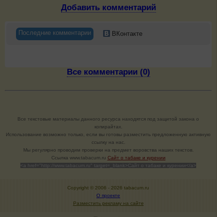
Добавить комментарий
Последние комментарии
ВКонтакте
Все комментарии (0)
Все текстовые материалы данного ресурса находятся под защитой закона о
копирайтах.
Использование возможно только, если вы готовы разместить предложенную активную
ссылку на нас.
Мы регулярно проводим проверки на предмет воровства наших текстов.
Cсылка www.tabacum.ru
Сайт о табаке и курении
<a href="http://www.tabacum.ru" target=_blank>Сайт о табаке и курении</a>
Copyright © 2006 -
2026 tabacum.ru
О проекте
Разместить рекламу на сайте