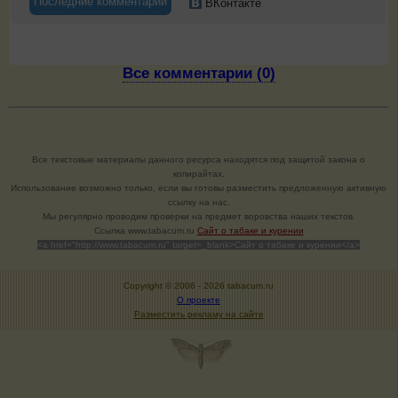
Последние комментарии
ВКонтакте
Все комментарии (0)
Все текстовые материалы данного ресурса находятся под защитой закона о
копирайтах.
Использование возможно только, если вы готовы разместить предложенную активную
ссылку на нас.
Мы регулярно проводим проверки на предмет воровства наших текстов.
Cсылка www.tabacum.ru
Сайт о табаке и курении
<a href="http://www.tabacum.ru" target=_blank>Сайт о табаке и курении</a>
Copyright © 2006 -
2026 tabacum.ru
О проекте
Разместить рекламу на сайте