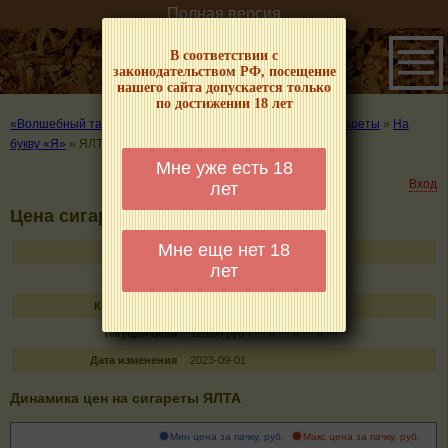
Полная версия
В соответствии с
законодательством РФ, посещение
нашего сайта допускается только
по достижении 18 лет
«Волшебный табачок» – о табаке и курении
»
Цены на сигареты
»
На
букву «Я»
»
ЯЛТА
Мне уже есть 18
Вход
лет
Цена сигарет ЯЛТА
Мне еще нет 18
Название
ЯЛТА
лет
Тип
сигареты с фильтром
Кол-во в пачке
20
Текущая цена
120.00 руб
Дата изменения
2023-09-01
Динамика цен на сигареты ЯЛТА
Мин цена за пачку, руб.
Макс цена за пачку, руб.