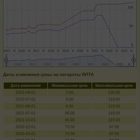
100
100
50
50
0
0
2015
И
2016
И
2017
И
2018
И
2019
И
2020
И
2021
И
2022
И
2023
И
2016
2016
2017
2017
2018
2018
2019
2019
2020
2020
2021
2021
2022
2022
2023
2023
И
И
Даты изменения цены на сигареты ЯЛТА
Дата изменения
Минимальная цена
Максимальная цена
2023-09-01
0.00
120.00
2023-07-01
0.00
119.00
2022-08-01
0.00
115.00
2021-07-01
86.00
115.00
2021-03-01
86.00
115.00
2020-12-01
73.00
97.00
2020-10-01
73.00
97.00