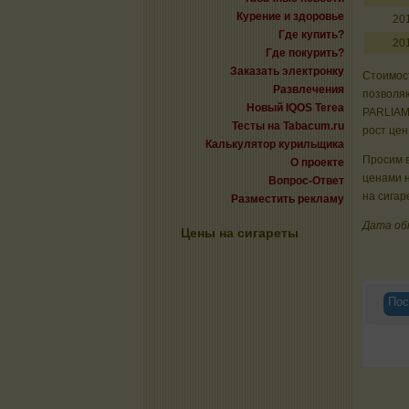
Курение и здоровье
20
Где купить?
20
Где покурить?
Заказать электронку
Стоимост
Развлечения
позволяю
Новый IQOS Terea
PARLIAM
Тесты на Tabacum.ru
рост цен
Калькулятор курильщика
Просим в
О проекте
ценами 
Вопрос-Ответ
на сигар
Разместить рекламу
Дата об
Цены на сигареты
Пос