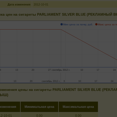
Дата изменения
2012-10-01
ка цен на сигареты PARLIAMENT SILVER BLUE (РЕКЛАМНЫЙ
Мин цена за пачку, руб.
Макс цена за п
6
13
20
27
сентябрь 2012 г.
10
17
24
13
13
20
20
сентябрь 2012 г.
сентябрь 2012 г.
3
3
10
10
17
17
24
24
зменения цены на сигареты PARLIAMENT SILVER BLUE (РЕКЛ
ДЫШ)
 изменения
Минимальная цена
Максимальная цена
12-10-01
0.00
0.00