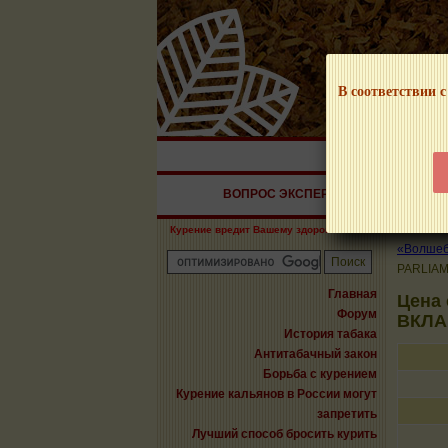
В соответствии с
НАШ ПОРТАЛ – И
ВОПРОС ЭКСПЕРТУ
СИГАРЫ
Курение вредит Вашему здоровью!
«Волшебн
PARLIA
Главная
Цена
Форум
ВКЛ
История табака
Антитабачный закон
Борьба с курением
Курение кальянов в России могут
запретить
Лучший способ бросить курить