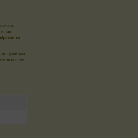
ервисом,
сигарет
ображается
также делиться
те за ценами