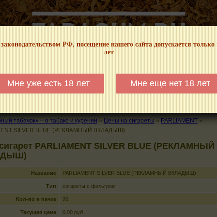
 законодательством РФ, посещение нашего сайта допускается только
лет
НФОРМАЦИОННЫЙ! МЫ НЕ ЗАНИМАЕМСЯ ПРОДАЖЕЙ И РЕКЛАМОЙ ТАБА
Мне уже есть 18 лет
Мне еще нет 18 лет
КАЛЬЯНЫ
ТРУБКИ
ГДЕ КУПИТЬ
ГДЕ ПОКУРИТЬ
КУРЕНИЕ И 
ый табачок» – о табаке и курении
»
Цены на сигареты
»
PARLIAMENT
»
MENT SILVER BLUE (РЕКЛАМНЫЙ ВКЛАДЫШ)
 сигарет PARLIAMENT SILVER BLUE (РЕКЛАМНЫЙ
АДЫШ)
Название
PARLIAMENT SILVER BLUE (РЕКЛАМНЫЙ ВКЛАДЫШ)
Тип
сигареты с фильтром
Кол-во в пачке
20
Текущая цена
0.00 руб