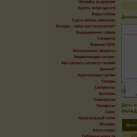
Штрафы за курение
Курить запрещается
Виды табака
Динами
Сорта табака: описание
Perique – табак или технология?
Выращивание табака
Сигареты
Курение IQOS
Электронные сигареты
Энциклопедия сигарет
Как сделать сигарету своими
руками?
Курительные трубки
Сигары
а…
Сигариллы
Кальяны
6
6
Самокрутки
Даты и
Папиросы
ВКЛА
Снюс
Нюхательный табак
Махорка
Дата
Аксессуары
20
Табачные новости