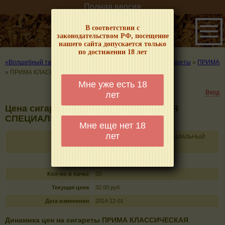
Полная версия
В соответствии с
законодательством РФ, посещение
нашего сайта допускается только
по достижении 18 лет
«Волшебный табачок» – о табаке и курении
»
Цены на сигареты
»
ПРИМА
»
ПРИМА КЛАССИЧЕСКАЯ СПЕЦИАЛЬНЫЙ ВЫПУСК
Мне уже есть 18
Вход
лет
Цена сигарет ПРИМА КЛАССИЧЕСКАЯ
СПЕЦИАЛЬНЫЙ ВЫПУСК
Мне еще нет 18
лет
Название
ПРИМА КЛАССИЧЕСКАЯ СПЕЦИАЛЬНЫЙ
ВЫПУСК
Тип
сигареты без фильтра
Кол-во в пачке
20
Текущая цена
32.00 руб
Дата изменения
2014-12-01
Динамика цен на сигареты ПРИМА КЛАССИЧЕСКАЯ