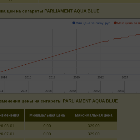
ка цен на сигареты PARLIAMENT AQUA BLUE
Мин цена за пачку, руб.
Макс цена за п
2014
2016
2018
2020
2022
2024
014
014
2016
2016
2018
2018
2020
2020
2022
2022
2024
2024
зменения цены на сигареты PARLIAMENT AQUA BLUE
 изменения
Минимальная цена
Максимальная цена
26-08-01
0.00
329.00
26-07-01
0.00
329.00