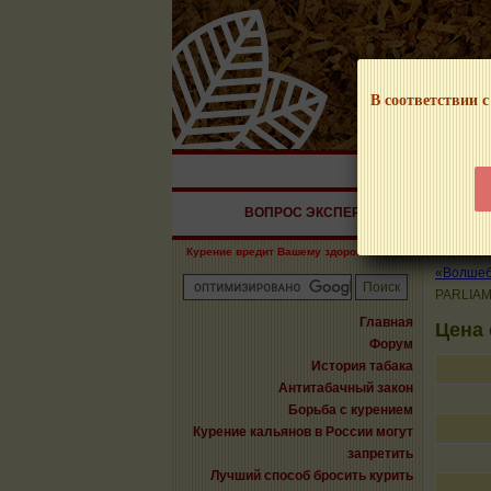
В соответствии с
НАШ ПОРТАЛ – И
ВОПРОС ЭКСПЕРТУ
СИГАРЫ
Курение вредит Вашему здоровью!
«Волшебн
PARLIA
Главная
Цена
Форум
История табака
Антитабачный закон
Борьба с курением
Курение кальянов в России могут
запретить
Лучший способ бросить курить