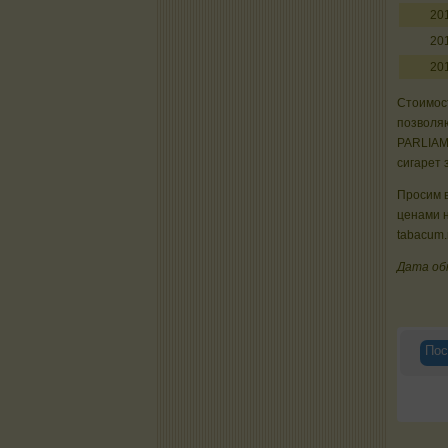
20
20
20
Стоимост
позволяю
PARLIAM
сигарет 
Просим в
ценами н
tabacum.
Дата об
Пос