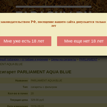
 законодательством РФ, посещение нашего сайта допускается только
лет
НФОРМАЦИОННЫЙ! МЫ НЕ ЗАНИМАЕМСЯ ПРОДАЖЕЙ И РЕКЛАМОЙ ТАБА
Мне уже есть 18 лет
Мне еще нет 18 лет
КАЛЬЯНЫ
ТРУБКИ
ГДЕ КУПИТЬ
ГДЕ ПОКУРИТЬ
КУРЕНИЕ И 
ый табачок» – о табаке и курении
»
Цены на сигареты
»
PARLIAMENT
»
MENT AQUA BLUE
 сигарет PARLIAMENT AQUA BLUE
Название
PARLIAMENT AQUA BLUE
Тип
сигареты с фильтром
Кол-во в пачке
20
Текущая цена
329.00 руб
Дата изменения
2026-08-01