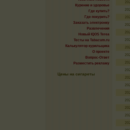
20
Курение и здоровье
20
Где купить?
Где покурить?
20
Заказать электронку
20
Развлечения
20
Новый IQOS Terea
20
Тесты на Tabacum.ru
Калькулятор курильщика
20
О проекте
20
Вопрос-Ответ
20
Разместить рекламу
20
Цены на сигареты
20
20
20
20
20
20
20