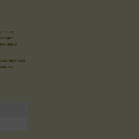
ервисом,
сигарет
ную марку
также делиться
месте с