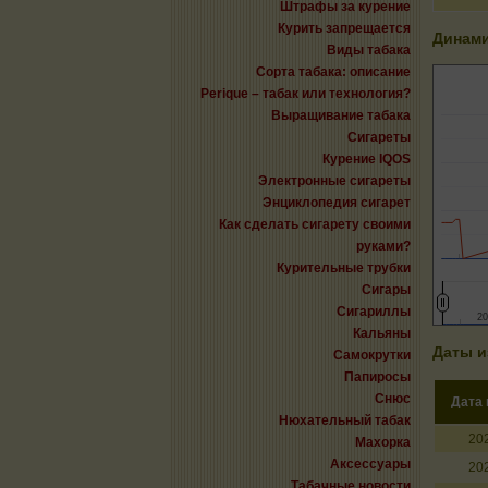
Штрафы за курение
Курить запрещается
Динами
Виды табака
Сорта табака: описание
Perique – табак или технология?
Выращивание табака
Сигареты
Курение IQOS
Электронные сигареты
Энциклопедия сигарет
Как сделать сигарету своими
руками?
Курительные трубки
Сигары
Сигариллы
2
2
Кальяны
Даты и
Самокрутки
Папиросы
Снюс
Дата
Нюхательный табак
20
Махорка
Аксессуары
20
Табачные новости