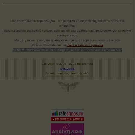
Все текстовые материалы данного ресурса находятся под защитой закона о
копирайтах.
Использование возможно только, если вы готовы разместить предложенную активную
ссылку на нас.
Мы регулярно проводим проверки на предмет воровства наших текстов.
Cсылка www.tabacum.ru
Сайт о табаке и курении
<a href="http://www.tabacum.ru" target=_blank>Сайт о табаке и курении</a>
Copyright © 2006 -
2026 tabacum.ru
О проекте
Разместить рекламу на сайте