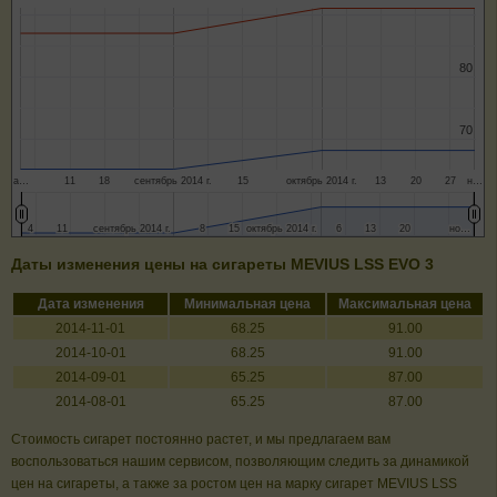
80
80
70
70
а…
11
18
сентябрь 2014 г.
15
октябрь 2014 г.
13
20
27
н…
4
4
11
11
сентябрь 2014 г.
сентябрь 2014 г.
8
8
15
15
октябрь 2014 г.
октябрь 2014 г.
6
6
13
13
20
20
но…
но…
Даты изменения цены на сигареты MEVIUS LSS EVO 3
Дата изменения
Минимальная цена
Максимальная цена
2014-11-01
68.25
91.00
2014-10-01
68.25
91.00
2014-09-01
65.25
87.00
2014-08-01
65.25
87.00
Стоимость сигарет постоянно растет, и мы предлагаем вам
воспользоваться нашим сервисом, позволяющим следить за динамикой
цен на сигареты, а также за ростом цен на марку сигарет MEVIUS LSS