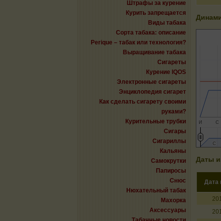
Штрафы за курение
Курить запрещается
Динами
Виды табака
Сорта табака: описание
Perique – табак или технология?
Выращивание табака
Сигареты
Курение IQOS
Электронные сигареты
Энциклопедия сигарет
Как сделать сигарету своими
руками?
Курительные трубки
И
С
Сигары
Сигариллы
С
С
Кальяны
Даты и
Самокрутки
Папиросы
Снюс
Дата
Нюхательный табак
20
Махорка
Аксессуары
20
Табачные новости