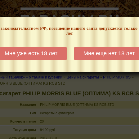
 законодательством РФ, посещение нашего сайта допускается только
лет
НФОРМАЦИОННЫЙ! МЫ НЕ ЗАНИМАЕМСЯ ПРОДАЖЕЙ И РЕКЛАМОЙ ТАБА
Мне уже есть 18 лет
Мне еще нет 18 лет
КАЛЬЯНЫ
ТРУБКИ
ГДЕ КУПИТЬ
ГДЕ ПОКУРИТЬ
КУРЕНИЕ И 
ый табачок» – о табаке и курении
»
Цены на сигареты
»
PHILIP MORRIS
»
MORRIS BLUE (ОПТИМА) KS RCB STD
 сигарет PHILIP MORRIS BLUE (ОПТИМА) KS RCB 
Название
PHILIP MORRIS BLUE (ОПТИМА) KS RCB STD
Тип
сигареты с фильтром
Кол-во в пачке
20
Текущая цена
94.00 руб
Дата изменения
2017-03-01