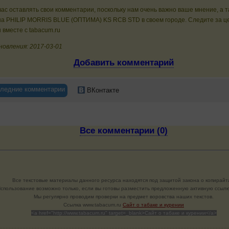
ас оставлять свои комментарии, поскольку нам очень важно ваше мнение, а 
на PHILIP MORRIS BLUE (ОПТИМА) KS RCB STD в своем городе. Следите за ц
 вместе с tabacum.ru
новления: 2017-03-01
Добавить комментарий
ледние комментарии
ВКонтакте
Все комментарии (0)
Все текстовые материалы данного ресурса находятся под защитой закона о копирайт
спользование возможно только, если вы готовы разместить предложенную активную ссылку
Мы регулярно проводим проверки на предмет воровства наших текстов.
Cсылка www.tabacum.ru
Сайт о табаке и курении
<a href="http://www.tabacum.ru" target=_blank>Сайт о табаке и курении</a>