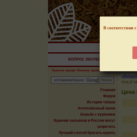
В соответствии с
НАШ ПОРТАЛ – И
ВОПРОС ЭКСПЕРТУ
СИГАРЫ
Курение вредит Вашему здоровью!
«Волшебн
PHILIP 
Главная
Цена
Форум
История табака
Антитабачный закон
Борьба с курением
Курение кальянов в России могут
запретить
Лучший способ бросить курить