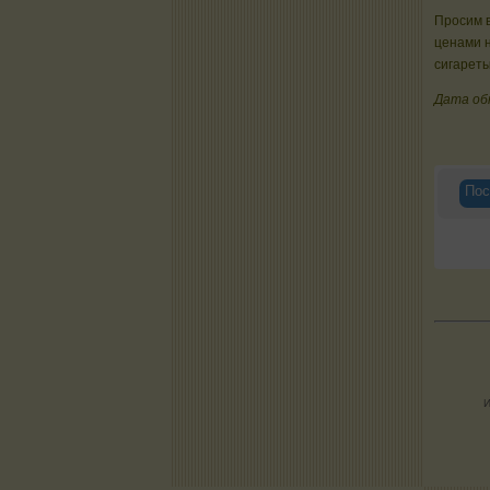
Просим в
ценами 
сигареты
Дата об
Пос
И