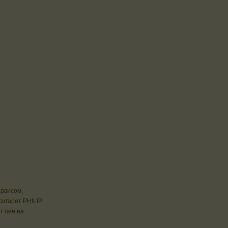
ервисом,
сигарет PHILIP
т цен на