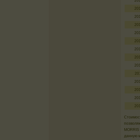
20
20
20
20
20
20
20
20
20
20
20
20
20
20
Стоимост
позволяю
MORRIS 
данную м