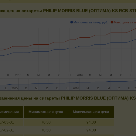
ка цен на сигареты PHILIP MORRIS BLUE (ОПТИМА) KS RCB ST
Мин цена за пачку, руб.
Макс цена за п
Н
2015
М
М
И
С
Н
2016
М
М
И
С
Н
Н
Н
2015
2015
М
М
М
М
И
И
С
С
Н
Н
2016
2016
М
М
М
М
И
И
С
С
Н
Н
2
2
зменения цены на сигареты PHILIP MORRIS BLUE (ОПТИМА) K
 изменения
Минимальная цена
Максимальная цена
17-03-01
70.50
94.00
17-02-01
70.50
94.00