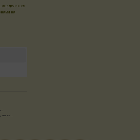
также делиться
енами на
ах.
 на нас.