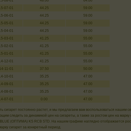
15-08-01
48.00
64.00
15-07-01
44.25
59.00
15-06-01
44.25
59.00
15-05-01
44.25
59.00
15-04-01
44.25
59.00
15-03-01
41.25
55.00
15-02-01
41.25
55.00
15-01-01
41.25
55.00
14-12-01
41.25
55.00
14-11-01
37.50
50.00
14-10-01
35.25
47.00
14-09-01
35.25
47.00
14-08-01
35.25
47.00
14-07-01
0.00
47.00
ь сигарет постоянно растет, и мы предлагаем вам воспользоваться нашим с
щим следить за динамикой цен на сигареты, а также за ростом цен на марку 
BLUE (ОПТИМА) KS RCB STD. На нашем графике наглядно отображается рос
арку сигарет за конкретный период.