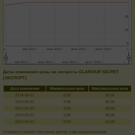
40
40
20
20
0
0
а…
май 2014 г.
июнь 2014 г.
июль 2014 г.
август 2014 г.
с…
май 2014 г.
май 2014 г.
июнь 2014 г.
июнь 2014 г.
июль 2014 г.
июль 2014 г.
август 2014 г.
август 2014 г.
с…
с…
Даты изменения цены на сигареты GLAMOUR SECRET
(ЭКСПОРТ)
Дата изменения
Минимальная цена
Максимальная цена
2014-09-01
0.00
65.00
2014-08-01
0.00
65.00
2014-07-01
0.00
65.00
2014-05-01
0.00
65.00
2014-04-01
0.00
61.00
Стоимость сигарет постоянно растет, и мы предлагаем вам