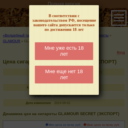
Полная версия
В соответствии с
законодательством РФ, посещение
нашего сайта допускается только
по достижении 18 лет
«Волшебный табачок» – о табаке и курении
»
Цены на сигареты
»
GLAMOUR
»
GLAMOUR SECRET (ЭКСПОРТ)
Мне уже есть 18
Вход
лет
Цена сигарет GLAMOUR SECRET (ЭКСПОРТ)
Мне еще нет 18
Название
GLAMOUR SECRET (ЭКСПОРТ)
лет
Тип
сигареты с фильтром
Кол-во в пачке
20
Текущая цена
65.00 руб
Дата изменения
2014-09-01
Динамика цен на сигареты GLAMOUR SECRET (ЭКСПОРТ)
Мин цена за пачку, руб.
Макс цена за пачку, руб.