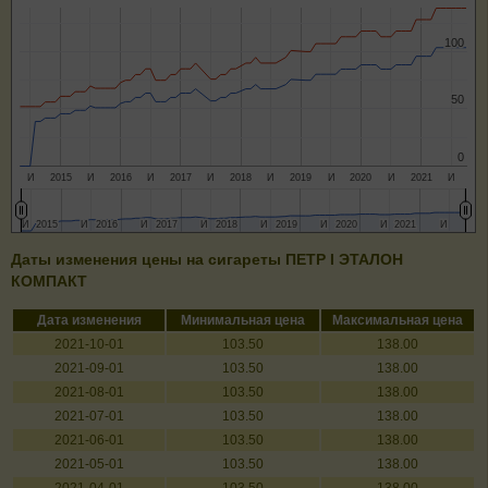
100
100
50
50
0
0
И
2015
И
2016
И
2017
И
2018
И
2019
И
2020
И
2021
И
И
И
2015
2015
И
И
2016
2016
И
И
2017
2017
И
И
2018
2018
И
И
2019
2019
И
И
2020
2020
И
И
2021
2021
И
И
Даты изменения цены на сигареты ПЕТР I ЭТАЛОН
КОМПАКТ
Дата изменения
Минимальная цена
Максимальная цена
2021-10-01
103.50
138.00
2021-09-01
103.50
138.00
2021-08-01
103.50
138.00
2021-07-01
103.50
138.00
2021-06-01
103.50
138.00
2021-05-01
103.50
138.00