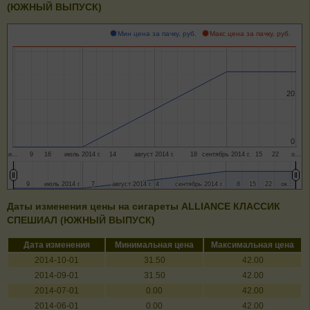
(ЮЖНЫЙ ВЫПУСК)
Мин цена за пачку, руб.
Макс цена за пачку, руб.
20
20
0
0
и…
9
16
июль 2014 г.
14
август 2014 г.
18
сентябрь 2014 г.
15
22
о…
9
9
июль 2014 г.
июль 2014 г.
7
7
август 2014 г.
август 2014 г.
4
4
сентябрь 2014 г.
сентябрь 2014 г.
8
8
15
15
22
22
ок…
ок…
Даты изменения цены на сигареты ALLIANCE КЛАССИК
СПЕШИАЛ (ЮЖНЫЙ ВЫПУСК)
Дата изменения
Минимальная цена
Максимальная цена
2014-10-01
31.50
42.00
2014-09-01
31.50
42.00
2014-07-01
0.00
42.00
2014-06-01
0.00
42.00