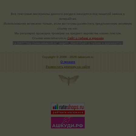
Все текстовые материалы данного ресурса находятся под защитой закона о
копирайтах.
Использование возможно только, если вы готовы разместить предложенную активную
ссылку на нас.
Мы регулярно проводим проверки на предмет воровства наших текстов.
Cсылка www.tabacum.ru
Сайт о табаке и курении
<a href="http://www.tabacum.ru" target=_blank>Сайт о табаке и курении</a>
Copyright © 2006 -
2026 tabacum.ru
О проекте
Разместить рекламу на сайте