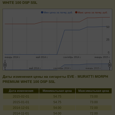
WHITE 100 DSP SSL
Мин цена за пачку, руб.
Макс цена за пачку, руб.
50
50
25
25
0
0
январь 2014 г.
май 2014 г.
сентябрь 2014 г.
январь 2015 г.
май 2014 г.
май 2014 г.
сентябрь 2014 г.
сентябрь 2014 г.
январь 2015 г.
январь 2015 г.
Даты изменения цены на сигареты EVE - MURATTI MORPH
PREMIUM WHITE 100 DSP SSL
Дата изменения
Минимальная цена
Максимальная цена
2015-02-01
54.75
73.00
2015-01-01
54.75
73.00
2014-12-01
54.00
72.00
2014-11-01
54.00
72.00