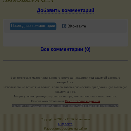
Дата обновления: 2015-02-01
Добавить комментарий
Последние комментарии
ВКонтакте
Все комментарии (0)
Все текстовые материалы данного ресурса находятся под защитой закона о
копирайтах.
Использование возможно только, если вы готовы разместить предложенную активную
ссылку на нас.
Мы регулярно проводим проверки на предмет воровства наших текстов.
Cсылка www.tabacum.ru
Сайт о табаке и курении
<a href="http://www.tabacum.ru" target=_blank>Сайт о табаке и курении</a>
Copyright © 2006 -
2026 tabacum.ru
О проекте
Разместить рекламу на сайте