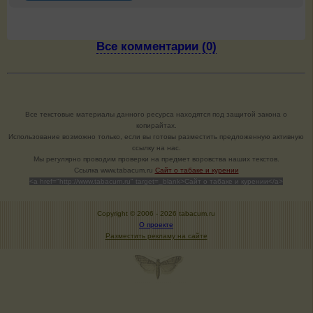
Все комментарии (0)
Все текстовые материалы данного ресурса находятся под защитой закона о
копирайтах.
Использование возможно только, если вы готовы разместить предложенную активную
ссылку на нас.
Мы регулярно проводим проверки на предмет воровства наших текстов.
Cсылка www.tabacum.ru
Сайт о табаке и курении
<a href="http://www.tabacum.ru" target=_blank>Сайт о табаке и курении</a>
Copyright © 2006 -
2026 tabacum.ru
О проекте
Разместить рекламу на сайте