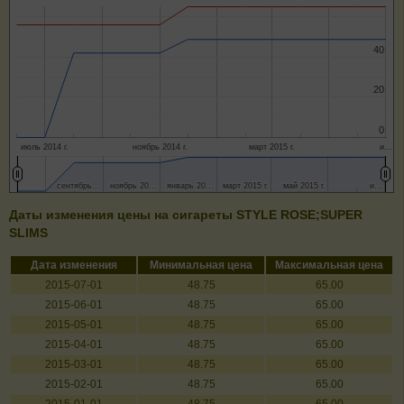
40
40
20
20
0
0
июль 2014 г.
ноябрь 2014 г.
март 2015 г.
и…
сентябрь…
сентябрь…
ноябрь 20…
ноябрь 20…
январь 20…
январь 20…
март 2015 г.
март 2015 г.
май 2015 г.
май 2015 г.
и…
и…
Даты изменения цены на сигареты STYLE ROSE;SUPER
SLIMS
Дата изменения
Минимальная цена
Максимальная цена
2015-07-01
48.75
65.00
2015-06-01
48.75
65.00
2015-05-01
48.75
65.00
2015-04-01
48.75
65.00
2015-03-01
48.75
65.00
2015-02-01
48.75
65.00