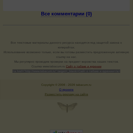
Все комментарии (0)
Все текстовые материалы данного ресурса находятся под защитой закона о
копирайтах.
Использование возможно только, если вы готовы разместить предложенную активную
ссылку на нас.
Мы регулярно проводим проверки на предмет воровства наших текстов.
Cсылка www.tabacum.ru
Сайт о табаке и курении
<a href="http://www.tabacum.ru" target=_blank>Сайт о табаке и курении</a>
Copyright © 2006 -
2026 tabacum.ru
О проекте
Разместить рекламу на сайте