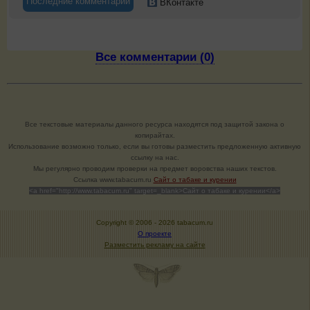
Последние комментарии
ВКонтакте
Все комментарии (0)
Все текстовые материалы данного ресурса находятся под защитой закона о
копирайтах.
Использование возможно только, если вы готовы разместить предложенную активную
ссылку на нас.
Мы регулярно проводим проверки на предмет воровства наших текстов.
Cсылка www.tabacum.ru
Сайт о табаке и курении
<a href="http://www.tabacum.ru" target=_blank>Сайт о табаке и курении</a>
Copyright © 2006 -
2026 tabacum.ru
О проекте
Разместить рекламу на сайте