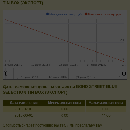
TIN BOX (ЭКСПОРТ)
Мин цена за пачку, руб.
Макс цена за пачку, руб.
20
20
0
0
3 июня 2013 г.
10 июня 2013 г.
17 июня 2013 г.
24 июня 2013 г.
1…
10 июня 2013 г.
10 июня 2013 г.
17 июня 2013 г.
17 июня 2013 г.
24 июня 2013 г.
24 июня 2013 г.
1…
1…
Даты изменения цены на сигареты BOND STREET BLUE
SELECTION TIN BOX (ЭКСПОРТ)
Дата изменения
Минимальная цена
Максимальная цена
2013-07-01
0.00
0.00
2013-06-01
0.00
44.00
Стоимость сигарет постоянно растет, и мы предлагаем вам